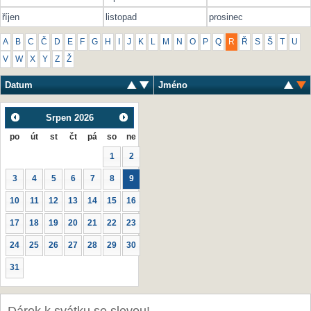
říjen
listopad
prosinec
A
B
C
Č
D
E
F
G
H
I
J
K
L
M
N
O
P
Q
R
Ř
S
Š
T
U
V
W
X
Y
Z
Ž
Datum
Jméno
Srpen
2026
po
út
st
čt
pá
so
ne
1
2
3
4
5
6
7
8
9
10
11
12
13
14
15
16
17
18
19
20
21
22
23
24
25
26
27
28
29
30
31