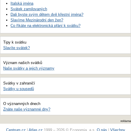
Italská jména
Svátek zamilovaných
Dali byste svým dětem dvě křestní jména?
Slavíme Mezinárodní den žen?
Co říkáte na elektronická přání k svátku?
Tipy k svátku
Slavíte svátek?
Význam našich svátků
Naše svátky a jejich významy
Svátky v zahraničí
Svátky u sousedů
O významných dnech
Znáte naše významné dny?
reklama
Centrum.cz
|
Atlas.cz
1999 – 2026 © Economia, a.s.
O nás
|
Všechny