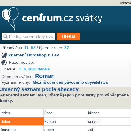
reklama
Přesný čas:
11
53
/ týden v roce:
32
Znamení Horoskopu:
Lev
Fáze měsíce:
Dnes je:
9. 8. 2026 Neděle
Roman
Dnes má svátek:
Významné dny:
Mezinárodní den původního obyvatelstva
Jmenný seznam podle abecedy
Abecední seznam jmen, včetně jejich popularity pro výběr jména
kočky.
leden
únor
březen
duben
květen
červen
červenec
srpen
září