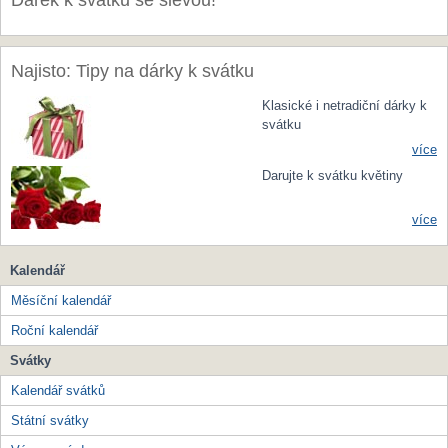
Dárek k svátku se slevou!
Najisto: Tipy na dárky k svátku
Klasické i netradiční dárky k
svátku
více
Darujte k svátku květiny
více
Kalendář
Měsíční kalendář
Roční kalendář
Svátky
Kalendář svátků
Státní svátky