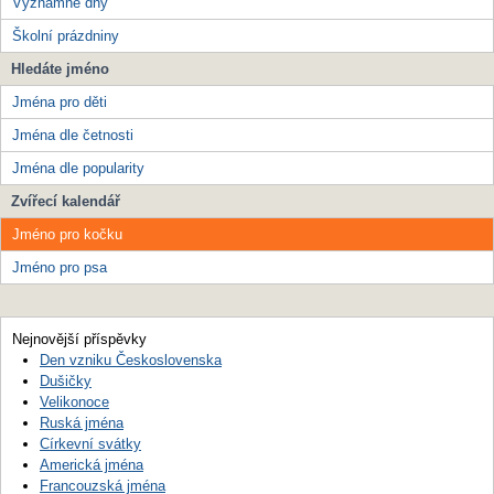
Významné dny
Školní prázdniny
Hledáte jméno
Jména pro děti
Jména dle četnosti
Jména dle popularity
Zvířecí kalendář
Jméno pro kočku
Jméno pro psa
Nejnovější příspěvky
Den vzniku Československa
Dušičky
Velikonoce
Ruská jména
Církevní svátky
Americká jména
Francouzská jména