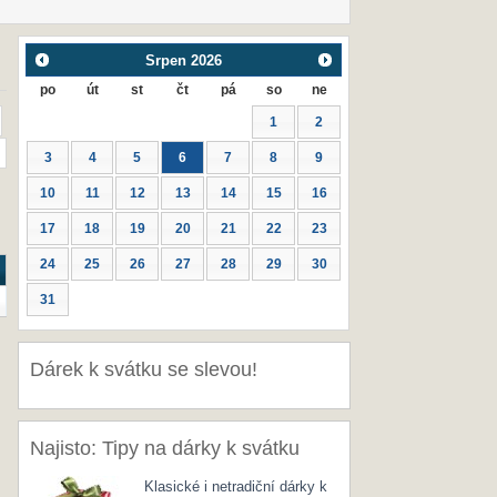
Srpen
2026
po
út
st
čt
pá
so
ne
1
2
3
4
5
6
7
8
9
10
11
12
13
14
15
16
17
18
19
20
21
22
23
24
25
26
27
28
29
30
31
Dárek k svátku se slevou!
Najisto: Tipy na dárky k svátku
Klasické i netradiční dárky k