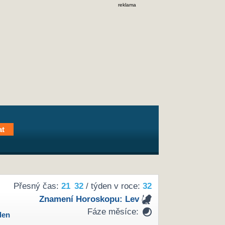
reklama
Přesný čas:
21
32
/ týden v roce:
32
Znamení Horoskopu:
Lev
Fáze měsíce:
den