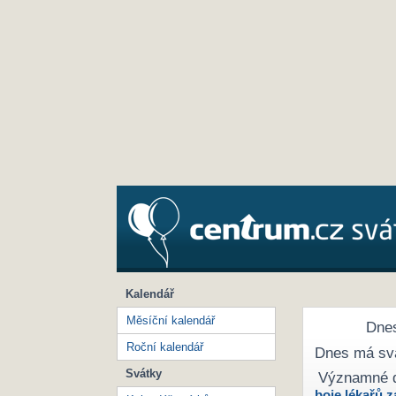
Kalendář
Měsíční kalendář
Dnes
Roční kalendář
Dnes má sv
Svátky
Významné 
boje lékařů z