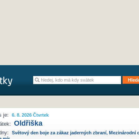
 je:
6. 8. 2026 Čtvrtek
Oldřiška
átek:
dny:
Světový den boje za zákaz jaderných zbraní
,
Mezinárodní 
a mír