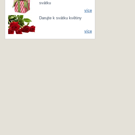
svátku
více
Darujte k svátku květiny
více