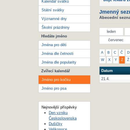
Kalendář svátků
Státní svátky
Jmenný sez
Abecední sezna
Významné dny
Školní prázdniny
leden
Hledáte jméno
červenec
Jména pro děti
A
B
C
Č
D
Jména dle četnosti
W
X
Y
Z
Ž
Jména dle popularity
Datum
Zvířecí kalendář
21.4.
Jméno pro kočku
Jméno pro psa
Nejnovější příspěvky
Den vzniku
Československa
Dušičky
Velikonoce