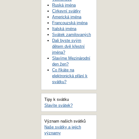
Ruská jména
Církevní svátky
Americká jména
Francouzská jména
Italská jména
Svátek zamilovaných
Dali byste svým
dětem dvě křestní
jména?
Slavíme Mezinárodní
den žen?
Co říkáte na
elektronická přání k
svátku?
Tipy k svátku
Slavíte svátek?
Význam našich svátků
Naše svátky a jejich
významy