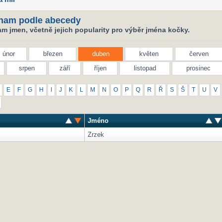
nam podle abecedy
m jmen, včetně jejich popularity pro výběr jména kočky.
únor
březen
duben
květen
červen
srpen
září
říjen
listopad
prosinec
E
F
G
H
I
J
K
L
M
N
O
P
Q
R
Ř
S
Š
T
U
V
Jméno
Zrzek