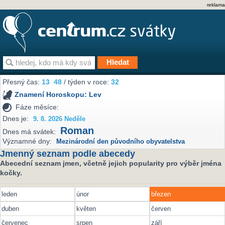
reklama
Přesný čas:
13
48
/ týden v roce:
32
Znamení Horoskopu:
Lev
Fáze měsíce:
Dnes je:
9. 8. 2026 Neděle
Roman
Dnes má svátek:
Významné dny:
Mezinárodní den původního obyvatelstva
Jmenný seznam podle abecedy
Abecední seznam jmen, včetně jejich popularity pro výběr jména
kočky.
leden
únor
březen
duben
květen
červen
červenec
srpen
září