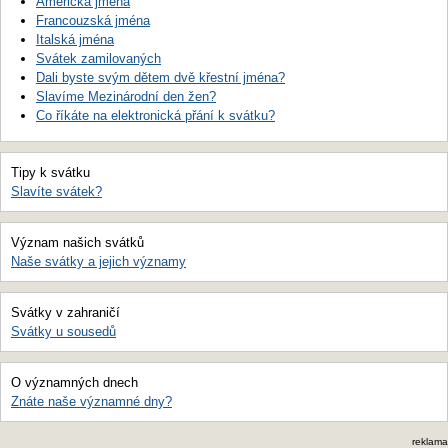
Americká jména
Francouzská jména
Italská jména
Svátek zamilovaných
Dali byste svým dětem dvě křestní jména?
Slavíme Mezinárodní den žen?
Co říkáte na elektronická přání k svátku?
Tipy k svátku
Slavíte svátek?
Význam našich svátků
Naše svátky a jejich významy
Svátky v zahraničí
Svátky u sousedů
O významných dnech
Znáte naše významné dny?
reklama