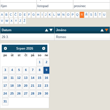
říjen
listopad
prosinec
A
B
C
Č
D
E
F
G
H
I
J
K
L
M
N
O
P
Q
R
Ř
S
Š
T
U
V
W
X
Y
Z
Ž
Datum
Jméno
29.3.
Romeo
Srpen
2026
po
út
st
čt
pá
so
ne
1
2
3
4
5
6
7
8
9
10
11
12
13
14
15
16
17
18
19
20
21
22
23
24
25
26
27
28
29
30
31