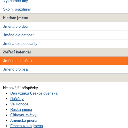
Významné dny
Školní prázdniny
Hledáte jméno
Jména pro děti
Jména dle četnosti
Jména dle popularity
Zvířecí kalendář
Jméno pro kočku
Jméno pro psa
Nejnovější příspěvky
Den vzniku Československa
Dušičky
Velikonoce
Ruská jména
Církevní svátky
Americká jména
Francouzská jména