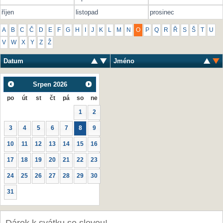
říjen
listopad
prosinec
A
B
C
Č
D
E
F
G
H
I
J
K
L
M
N
O
P
Q
R
Ř
S
Š
T
U
V
W
X
Y
Z
Ž
Datum
Jméno
Srpen
2026
po
út
st
čt
pá
so
ne
1
2
3
4
5
6
7
8
9
10
11
12
13
14
15
16
17
18
19
20
21
22
23
24
25
26
27
28
29
30
31