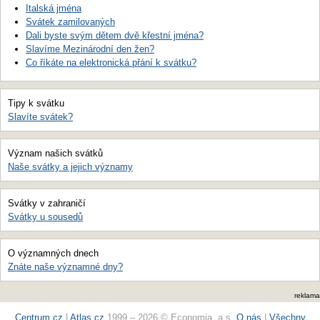
Italská jména
Svátek zamilovaných
Dali byste svým dětem dvě křestní jména?
Slavíme Mezinárodní den žen?
Co říkáte na elektronická přání k svátku?
Tipy k svátku
Slavíte svátek?
Význam našich svátků
Naše svátky a jejich významy
Svátky v zahraničí
Svátky u sousedů
O významných dnech
Znáte naše významné dny?
reklama
Centrum.cz
|
Atlas.cz
1999 – 2026 © Economia, a.s.
O nás
|
Všechny