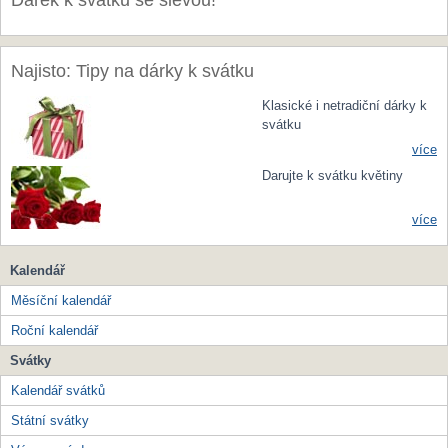
Dárek k svátku se slevou!
Najisto: Tipy na dárky k svátku
Klasické i netradiční dárky k
svátku
více
Darujte k svátku květiny
více
Kalendář
Měsíční kalendář
Roční kalendář
Svátky
Kalendář svátků
Státní svátky