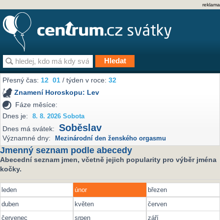
reklama
Přesný čas:
12
01
/ týden v roce:
32
Znamení Horoskopu:
Lev
Fáze měsíce:
Dnes je:
8. 8. 2026 Sobota
Soběslav
Dnes má svátek:
Významné dny:
Mezinárodní den ženského orgasmu
Jmenný seznam podle abecedy
Abecední seznam jmen, včetně jejich popularity pro výběr jména
kočky.
leden
únor
březen
duben
květen
červen
červenec
srpen
září