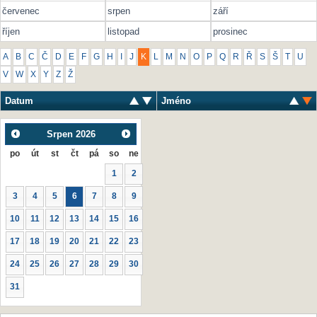
červenec
srpen
září
říjen
listopad
prosinec
A
B
C
Č
D
E
F
G
H
I
J
K
L
M
N
O
P
Q
R
Ř
S
Š
T
U
V
W
X
Y
Z
Ž
Datum
Jméno
Srpen
2026
po
út
st
čt
pá
so
ne
1
2
3
4
5
6
7
8
9
10
11
12
13
14
15
16
17
18
19
20
21
22
23
24
25
26
27
28
29
30
31