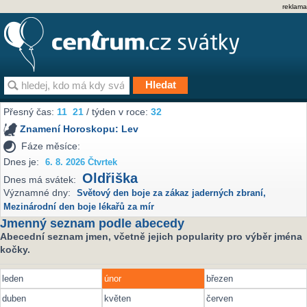
reklama
Přesný čas:
11
21
/ týden v roce:
32
Znamení Horoskopu:
Lev
Fáze měsíce:
Dnes je:
6. 8. 2026 Čtvrtek
Oldřiška
Dnes má svátek:
Významné dny:
Světový den boje za zákaz jaderných zbraní
,
Mezinárodní den boje lékařů za mír
Jmenný seznam podle abecedy
Abecední seznam jmen, včetně jejich popularity pro výběr jména
kočky.
leden
únor
březen
duben
květen
červen