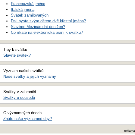
Francouzská jména
Italská jména
Svátek zamilovaných
Dali byste svým dětem dvě křestní jména?
Slavíme Mezinárodní den žen?
Co říkáte na elektronická přání k svátku?
Tipy k svátku
Slavíte svátek?
Význam našich svátků
Naše svátky a jejich významy
Svátky v zahraničí
Svátky u sousedů
O významných dnech
Znáte naše významné dny?
reklama