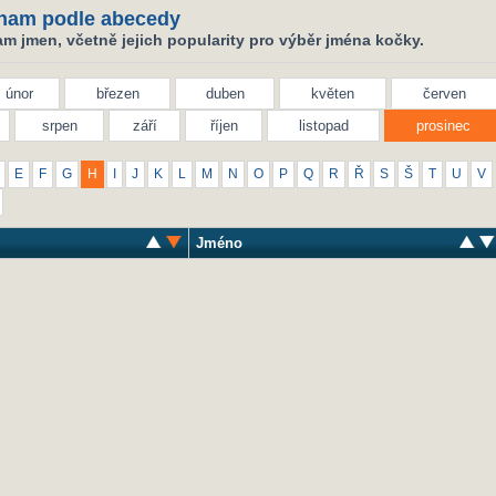
nam podle abecedy
m jmen, včetně jejich popularity pro výběr jména kočky.
únor
březen
duben
květen
červen
srpen
září
říjen
listopad
prosinec
E
F
G
H
I
J
K
L
M
N
O
P
Q
R
Ř
S
Š
T
U
V
Jméno