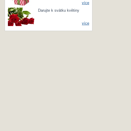
více
Darujte k svátku květiny
více