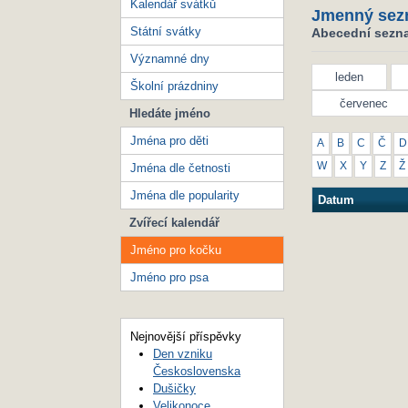
Kalendář svátků
Jmenný sez
Státní svátky
Abecední sezna
Významné dny
leden
Školní prázdniny
červenec
Hledáte jméno
Jména pro děti
A
B
C
Č
D
W
X
Y
Z
Ž
Jména dle četnosti
Jména dle popularity
Datum
Zvířecí kalendář
Jméno pro kočku
Jméno pro psa
Nejnovější příspěvky
Den vzniku
Československa
Dušičky
Velikonoce