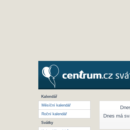
Kalendář
Měsíční kalendář
Dnes
Roční kalendář
Dnes má sv
Svátky