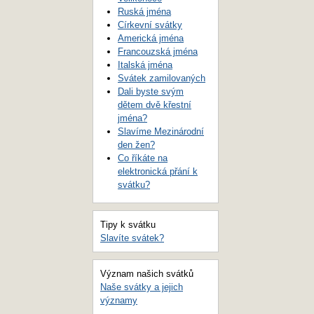
Ruská jména
Církevní svátky
Americká jména
Francouzská jména
Italská jména
Svátek zamilovaných
Dali byste svým
dětem dvě křestní
jména?
Slavíme Mezinárodní
den žen?
Co říkáte na
elektronická přání k
svátku?
Tipy k svátku
Slavíte svátek?
Význam našich svátků
Naše svátky a jejich
významy