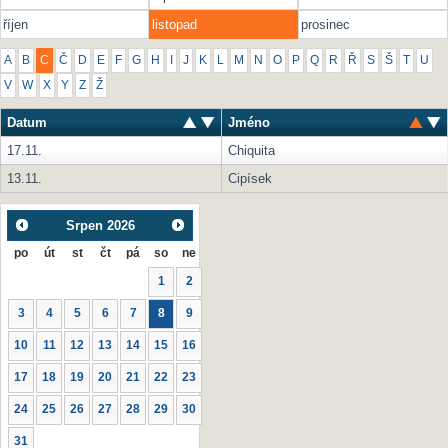
říjen
listopad
prosinec
A
B
C
Č
D
E
F
G
H
I
J
K
L
M
N
O
P
Q
R
Ř
S
Š
T
U
V
W
X
Y
Z
Ž
Datum
Jméno
17.11.
Chiquita
13.11.
Cipísek
Srpen
2026
po
út
st
čt
pá
so
ne
1
2
3
4
5
6
7
8
9
10
11
12
13
14
15
16
17
18
19
20
21
22
23
24
25
26
27
28
29
30
31