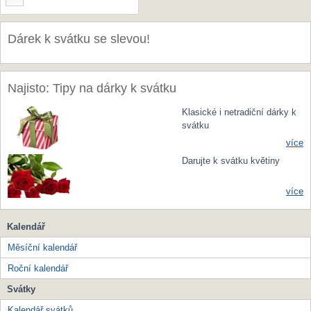
Dárek k svátku se slevou!
Najisto: Tipy na dárky k svátku
Klasické i netradiční dárky k
svátku
více
Darujte k svátku květiny
více
Kalendář
Měsíční kalendář
Roční kalendář
Svátky
Kalendář svátků