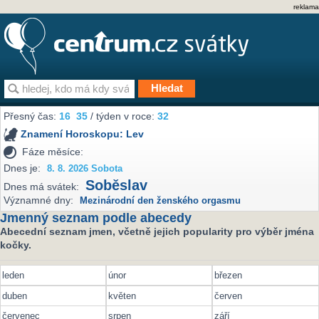
reklama
Přesný čas:
16
35
/ týden v roce:
32
Znamení Horoskopu:
Lev
Fáze měsíce:
Dnes je:
8. 8. 2026 Sobota
Soběslav
Dnes má svátek:
Významné dny:
Mezinárodní den ženského orgasmu
Jmenný seznam podle abecedy
Abecední seznam jmen, včetně jejich popularity pro výběr jména
kočky.
leden
únor
březen
duben
květen
červen
červenec
srpen
září