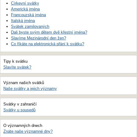
Církevní svátky
Americká jména
Francouzská jména
Italská jména
Svátek zamilovaných
Dali byste svým dětem dvě křestní jména?
Slavíme Mezinárodní den žen?
Co říkáte na elektronická přání k svátku?
Tipy k svátku
Slavíte svátek?
Význam našich svátků
Naše svátky a jejich významy
Svátky v zahraničí
Svátky u sousedů
O významných dnech
Znáte naše významné dny?