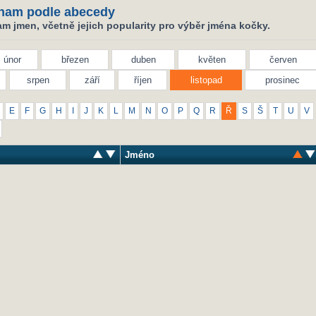
nam podle abecedy
m jmen, včetně jejich popularity pro výběr jména kočky.
únor
březen
duben
květen
červen
srpen
září
říjen
listopad
prosinec
E
F
G
H
I
J
K
L
M
N
O
P
Q
R
Ř
S
Š
T
U
V
Jméno