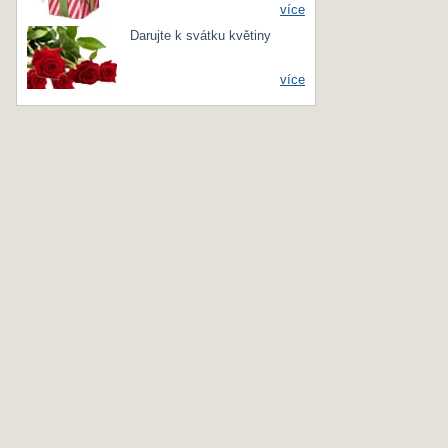
více
Darujte k svátku květiny
více