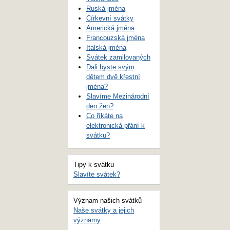
Ruská jména
Církevní svátky
Americká jména
Francouzská jména
Italská jména
Svátek zamilovaných
Dali byste svým
dětem dvě křestní
jména?
Slavíme Mezinárodní
den žen?
Co říkáte na
elektronická přání k
svátku?
Tipy k svátku
Slavíte svátek?
Význam našich svátků
Naše svátky a jejich
významy