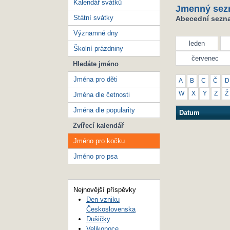
Kalendář svátků
Jmenný sez
Státní svátky
Abecední sezna
Významné dny
leden
Školní prázdniny
červenec
Hledáte jméno
Jména pro děti
A
B
C
Č
D
W
X
Y
Z
Ž
Jména dle četnosti
Jména dle popularity
Datum
Zvířecí kalendář
Jméno pro kočku
Jméno pro psa
Nejnovější příspěvky
Den vzniku
Československa
Dušičky
Velikonoce