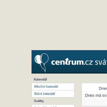
Kalendář
Měsíční kalendář
Dnes
Roční kalendář
Dnes má sv
Svátky