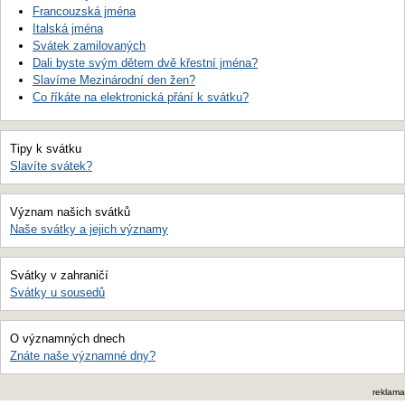
Francouzská jména
Italská jména
Svátek zamilovaných
Dali byste svým dětem dvě křestní jména?
Slavíme Mezinárodní den žen?
Co říkáte na elektronická přání k svátku?
Tipy k svátku
Slavíte svátek?
Význam našich svátků
Naše svátky a jejich významy
Svátky v zahraničí
Svátky u sousedů
O významných dnech
Znáte naše významné dny?
reklama