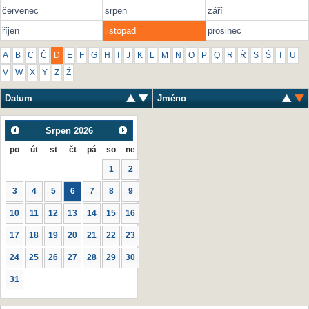
červenec
srpen
září
říjen
listopad
prosinec
A
B
C
Č
D
E
F
G
H
I
J
K
L
M
N
O
P
Q
R
Ř
S
Š
T
U
V
W
X
Y
Z
Ž
Datum
Jméno
Srpen
2026
po
út
st
čt
pá
so
ne
1
2
3
4
5
6
7
8
9
10
11
12
13
14
15
16
17
18
19
20
21
22
23
24
25
26
27
28
29
30
31