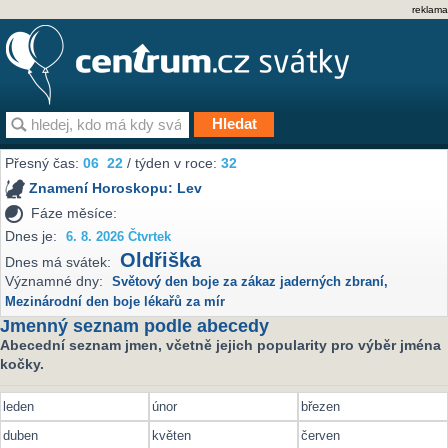
reklama
Přesný čas:
06
22
/ týden v roce:
32
Znamení Horoskopu:
Lev
Fáze měsíce:
Dnes je:
6. 8. 2026 Čtvrtek
Oldřiška
Dnes má svátek:
Významné dny:
Světový den boje za zákaz jaderných zbraní
,
Mezinárodní den boje lékařů za mír
Jmenný seznam podle abecedy
Abecední seznam jmen, včetně jejich popularity pro výběr jména
kočky.
leden
únor
březen
duben
květen
červen