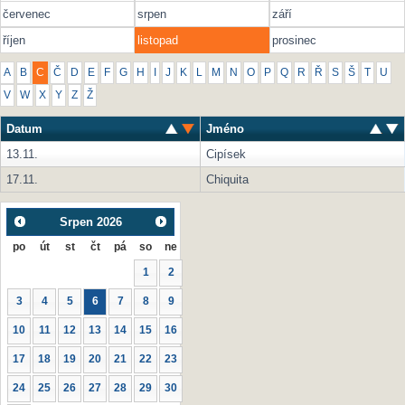
červenec
srpen
září
říjen
listopad
prosinec
A
B
C
Č
D
E
F
G
H
I
J
K
L
M
N
O
P
Q
R
Ř
S
Š
T
U
V
W
X
Y
Z
Ž
Datum
Jméno
13.11.
Cipísek
17.11.
Chiquita
Srpen
2026
po
út
st
čt
pá
so
ne
1
2
3
4
5
6
7
8
9
10
11
12
13
14
15
16
17
18
19
20
21
22
23
24
25
26
27
28
29
30