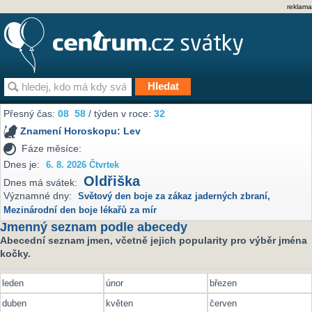
reklama
Přesný čas:
08
58
/ týden v roce:
32
Znamení Horoskopu:
Lev
Fáze měsíce:
Dnes je:
6. 8. 2026 Čtvrtek
Oldřiška
Dnes má svátek:
Významné dny:
Světový den boje za zákaz jaderných zbraní
,
Mezinárodní den boje lékařů za mír
Jmenný seznam podle abecedy
Abecední seznam jmen, včetně jejich popularity pro výběr jména
kočky.
leden
únor
březen
duben
květen
červen