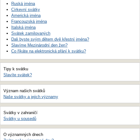
Ruská jména
Církevní svátky
Americká jména
Francouzská jména
Italská jména
Svátek zamilovaných
Dali byste svým dětem dvě křestní jména?
Slavíme Mezinárodní den žen?
Co říkáte na elektronická přání k svátku?
Tipy k svátku
Slavíte svátek?
Význam našich svátků
Naše svátky a jejich významy
Svátky v zahraničí
Svátky u sousedů
O významných dnech