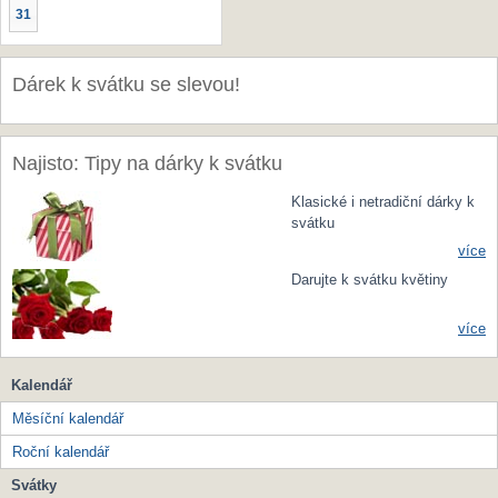
31
Dárek k svátku se slevou!
Najisto: Tipy na dárky k svátku
Klasické i netradiční dárky k
svátku
více
Darujte k svátku květiny
více
Kalendář
Měsíční kalendář
Roční kalendář
Svátky