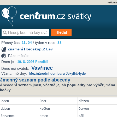
reklama
Přesný čas:
11
:
04
/ týden v roce:
33
Znamení Horoskopu:
Lev
Fáze měsíce:
Dnes je:
10. 8. 2026 Pondělí
Vavřinec
Dnes má svátek:
Významné dny:
Mezinárodní den baru Jekyll&Hyde
Jmenný seznam podle abecedy
Abecední seznam jmen, včetně jejich popularity pro výběr jména
kočky.
leden
únor
březen
duben
květen
červen
červenec
srpen
září