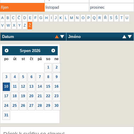
říjen
listopad
prosinec
A
B
C
Č
D
E
F
G
H
I
J
K
L
M
N
O
P
Q
R
Ř
S
Š
T
U
V
W
X
Y
Z
Ž
Datum
Jméno
Srpen
2026
po
út
st
čt
pá
so
ne
1
2
3
4
5
6
7
8
9
10
11
12
13
14
15
16
17
18
19
20
21
22
23
24
25
26
27
28
29
30
31