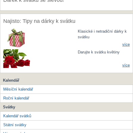
Dárek k svátku se slevou!
Najisto: Tipy na dárky k svátku
Klasické i netradiční dárky k
svátku
více
Darujte k svátku květiny
více
Kalendář
Měsíční kalendář
Roční kalendář
Svátky
Kalendář svátků
Státní svátky