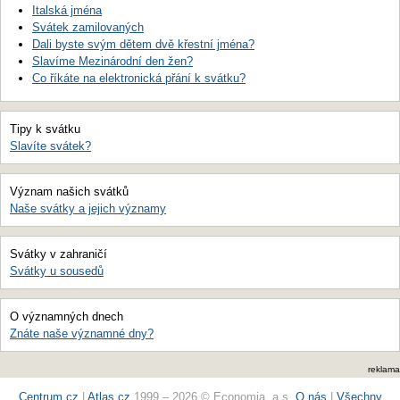
Italská jména
Svátek zamilovaných
Dali byste svým dětem dvě křestní jména?
Slavíme Mezinárodní den žen?
Co říkáte na elektronická přání k svátku?
Tipy k svátku
Slavíte svátek?
Význam našich svátků
Naše svátky a jejich významy
Svátky v zahraničí
Svátky u sousedů
O významných dnech
Znáte naše významné dny?
reklama
Centrum.cz
|
Atlas.cz
1999 – 2026 © Economia, a.s.
O nás
|
Všechny