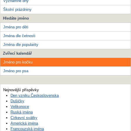
Významné dny
Školní prázdniny
Hledáte jméno
Jména pro děti
Jména dle četnosti
Jména dle popularity
Zvířecí kalendář
Jméno pro kočku
Jméno pro psa
Nejnovější příspěvky
Den vzniku Československa
Dušičky
Velikonoce
Ruská jména
Církevní svátky
Americká jména
Francouzská jména