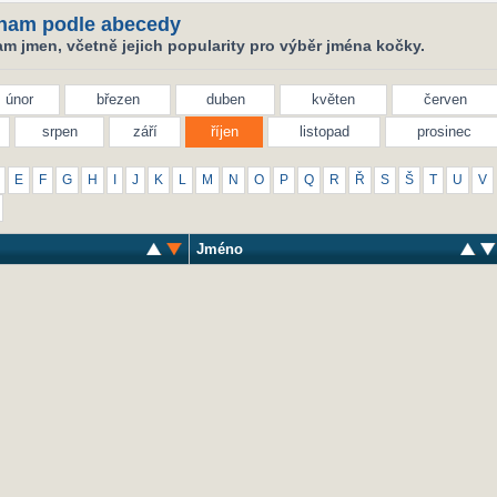
nam podle abecedy
m jmen, včetně jejich popularity pro výběr jména kočky.
únor
březen
duben
květen
červen
srpen
září
říjen
listopad
prosinec
E
F
G
H
I
J
K
L
M
N
O
P
Q
R
Ř
S
Š
T
U
V
Jméno