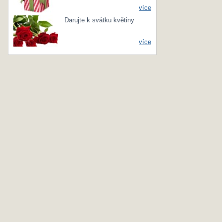
více
Darujte k svátku květiny
více