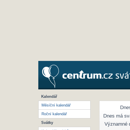
Kalendář
Měsíční kalendář
Dnes
Roční kalendář
Dnes má sv
Svátky
Významné 