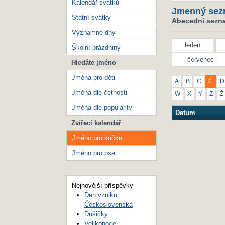
Kalendář svátků
Jmenný sez
Státní svátky
Abecední sezna
Významné dny
leden
Školní prázdniny
červenec
Hledáte jméno
Jména pro děti
A
B
C
Č
D
Jména dle četnosti
W
X
Y
Z
Ž
Jména dle popularity
Datum
Zvířecí kalendář
Jméno pro kočku
Jméno pro psa
Nejnovější příspěvky
Den vzniku
Československa
Dušičky
Velikonoce