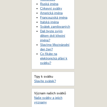
Ruská jména
Církevní svátky
Americká jména
Francouzská jména
Italská jména
Svátek zamilovaných
Dali byste svým
dětem dvě křestní
jména?
Slavíme Mezinárodní
den žen?
Co říkáte na
elektronická přání k
svátku?
Tipy k svátku
Slavíte svátek?
Význam našich svátků
Naše svátky a jejich
významy