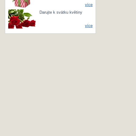
více
Darujte k svátku květiny
více