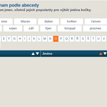
nam podle abecedy
m jmen, včetně jejich popularity pro výběr jména kočky.
únor
březen
duben
květen
červen
srpen
září
říjen
listopad
prosinec
E
F
G
H
I
J
K
L
M
N
O
P
Q
R
Ř
S
Š
T
U
V
Jméno