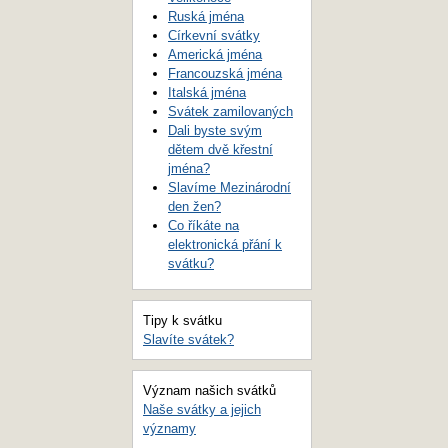
Ruská jména
Církevní svátky
Americká jména
Francouzská jména
Italská jména
Svátek zamilovaných
Dali byste svým
dětem dvě křestní
jména?
Slavíme Mezinárodní
den žen?
Co říkáte na
elektronická přání k
svátku?
Tipy k svátku
Slavíte svátek?
Význam našich svátků
Naše svátky a jejich
významy