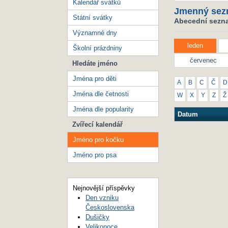
Kalendář svátků
Jmenný sez
Státní svátky
Abecední sezna
Významné dny
leden
Školní prázdniny
červenec
Hledáte jméno
Jména pro děti
A
B
C
Č
D
Jména dle četnosti
W
X
Y
Z
Ž
Jména dle popularity
Datum
Zvířecí kalendář
Jméno pro kočku
Jméno pro psa
Nejnovější příspěvky
Den vzniku
Československa
Dušičky
Velikonoce