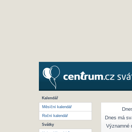
Kalendář
Měsíční kalendář
Dnes
Roční kalendář
Dnes má sv
Svátky
Významné 