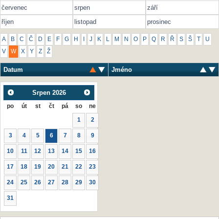
červenec
srpen
září
říjen
listopad
prosinec
A
B
C
Č
D
E
F
G
H
I
J
K
L
M
N
O
P
Q
R
Ř
S
Š
T
U
V
W
X
Y
Z
Ž
Datum
Jméno
Srpen
2026
po
út
st
čt
pá
so
ne
1
2
3
4
5
6
7
8
9
10
11
12
13
14
15
16
17
18
19
20
21
22
23
24
25
26
27
28
29
30
31