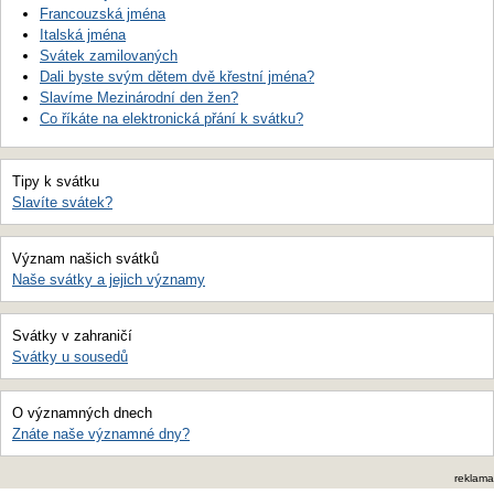
Francouzská jména
Italská jména
Svátek zamilovaných
Dali byste svým dětem dvě křestní jména?
Slavíme Mezinárodní den žen?
Co říkáte na elektronická přání k svátku?
Tipy k svátku
Slavíte svátek?
Význam našich svátků
Naše svátky a jejich významy
Svátky v zahraničí
Svátky u sousedů
O významných dnech
Znáte naše významné dny?
reklama