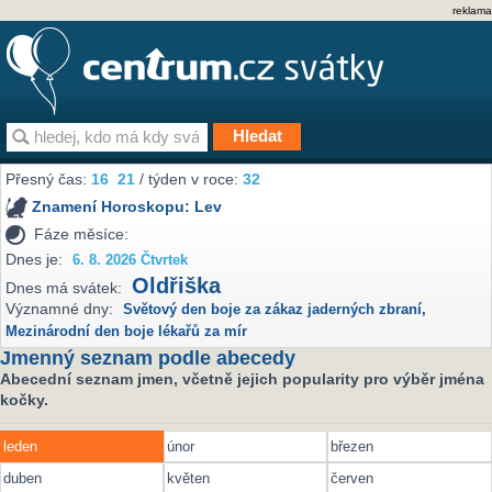
reklama
Přesný čas:
16
21
/ týden v roce:
32
Znamení Horoskopu:
Lev
Fáze měsíce:
Dnes je:
6. 8. 2026 Čtvrtek
Oldřiška
Dnes má svátek:
Významné dny:
Světový den boje za zákaz jaderných zbraní
,
Mezinárodní den boje lékařů za mír
Jmenný seznam podle abecedy
Abecední seznam jmen, včetně jejich popularity pro výběr jména
kočky.
leden
únor
březen
duben
květen
červen