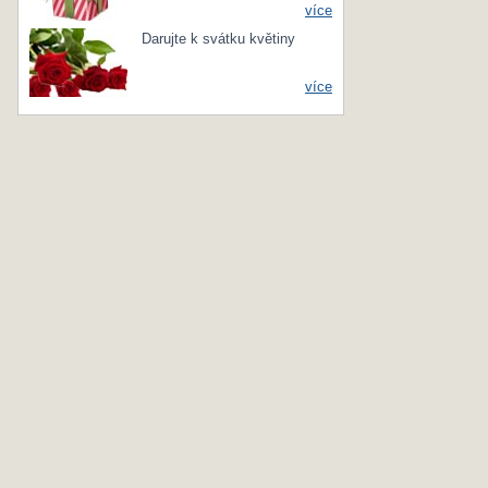
více
Darujte k svátku květiny
více