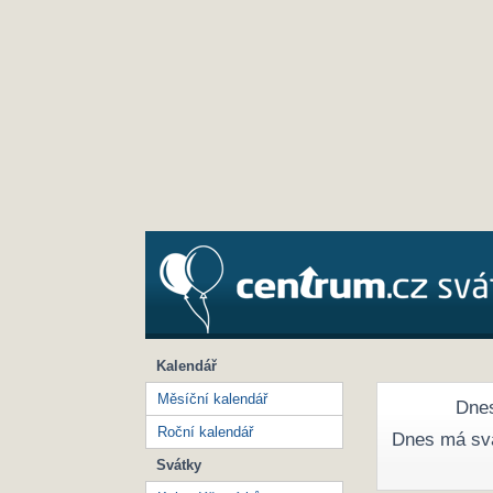
Kalendář
Měsíční kalendář
Dnes
Roční kalendář
Dnes má sv
Svátky