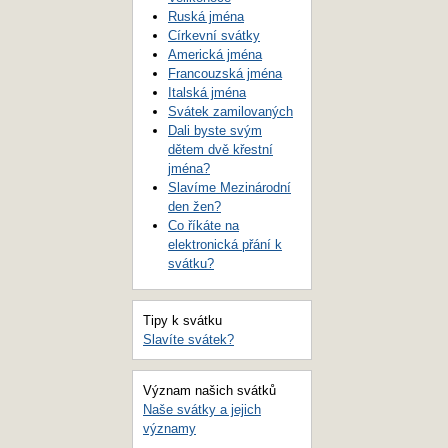
Ruská jména
Církevní svátky
Americká jména
Francouzská jména
Italská jména
Svátek zamilovaných
Dali byste svým
dětem dvě křestní
jména?
Slavíme Mezinárodní
den žen?
Co říkáte na
elektronická přání k
svátku?
Tipy k svátku
Slavíte svátek?
Význam našich svátků
Naše svátky a jejich
významy