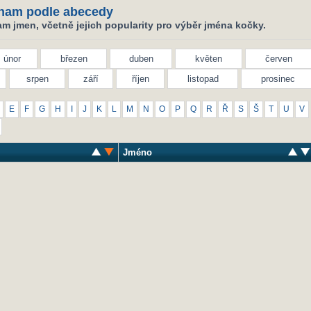
nam podle abecedy
m jmen, včetně jejich popularity pro výběr jména kočky.
únor
březen
duben
květen
červen
srpen
září
říjen
listopad
prosinec
E
F
G
H
I
J
K
L
M
N
O
P
Q
R
Ř
S
Š
T
U
V
Jméno