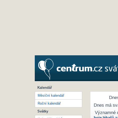
Kalendář
Měsíční kalendář
Dnes
Roční kalendář
Dnes má sv
Svátky
Významné 
boje lékařů z