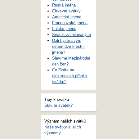
Ruská jména
Církevní svátky
Americká jména
Francouzská jména
Italská jména
Svátek zamilovaných
Dali byste svým
dětem dvě křestní
jména?
Slavíme Mezinárodní
den žen?
Co říkáte na
elektronická přání k
svátku?
Tipy k svátku
Slavíte svátek?
Význam našich svátků
Naše svátky a jejich
významy