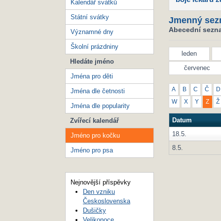
Kalendář svátků
Státní svátky
Jmenný sez
Abecední sezna
Významné dny
Školní prázdniny
leden
Hledáte jméno
červenec
Jména pro děti
A
B
C
Č
D
Jména dle četnosti
W
X
Y
Z
Ž
Jména dle popularity
Datum
Zvířecí kalendář
18.5.
Jméno pro kočku
8.5.
Jméno pro psa
Nejnovější příspěvky
Den vzniku
Československa
Dušičky
Velikonoce