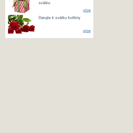
svátku
více
Darujte k svátku květiny
více