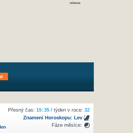
reklama
Přesný čas:
15
:
35
/ týden v roce:
32
Znamení Horoskopu:
Lev
Fáze měsíce:
den