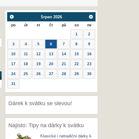
Srpen
2026
po
út
st
čt
pá
so
ne
1
2
3
4
5
6
7
8
9
10
11
12
13
14
15
16
17
18
19
20
21
22
23
24
25
26
27
28
29
30
31
Dárek k svátku se slevou!
Najisto: Tipy na dárky k svátku
Klasické i netradiční dárky k