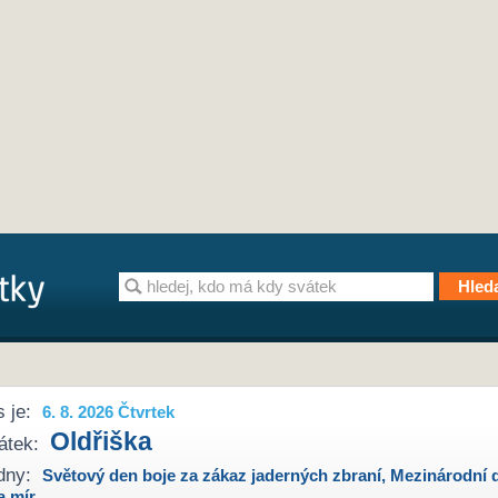
 je:
6. 8. 2026 Čtvrtek
Oldřiška
átek:
dny:
Světový den boje za zákaz jaderných zbraní
,
Mezinárodní 
a mír