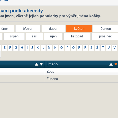
nam podle abecedy
m jmen, včetně jejich popularity pro výběr jména kočky.
únor
březen
duben
květen
červen
srpen
září
říjen
listopad
prosinec
E
F
G
H
I
J
K
L
M
N
O
P
Q
R
Ř
S
Š
T
U
V
Jméno
Zeus
Zuzana