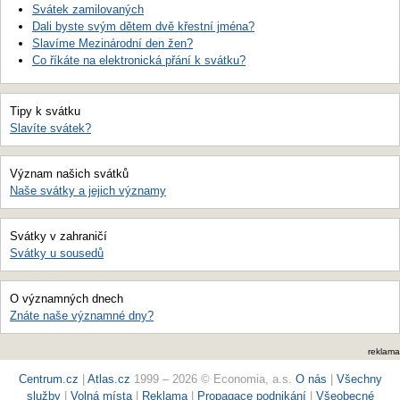
Svátek zamilovaných
Dali byste svým dětem dvě křestní jména?
Slavíme Mezinárodní den žen?
Co říkáte na elektronická přání k svátku?
Tipy k svátku
Slavíte svátek?
Význam našich svátků
Naše svátky a jejich významy
Svátky v zahraničí
Svátky u sousedů
O významných dnech
Znáte naše významné dny?
reklama
Centrum.cz
|
Atlas.cz
1999 – 2026 © Economia, a.s.
O nás
|
Všechny
služby
|
Volná místa
|
Reklama
|
Propagace podnikání
|
Všeobecné