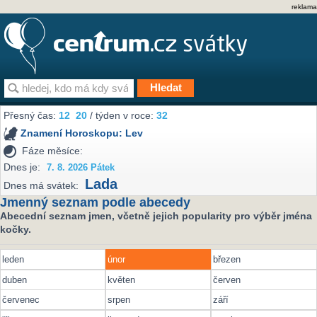
reklama
Přesný čas:
12
20
/ týden v roce:
32
Znamení Horoskopu:
Lev
Fáze měsíce:
Dnes je:
7. 8. 2026 Pátek
Lada
Dnes má svátek:
Jmenný seznam podle abecedy
Abecední seznam jmen, včetně jejich popularity pro výběr jména
kočky.
leden
únor
březen
duben
květen
červen
červenec
srpen
září