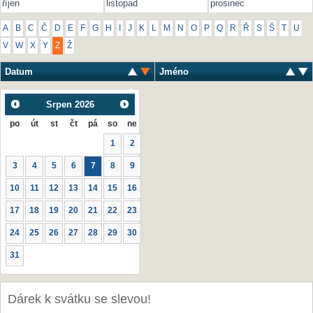
říjen
listopad
prosinec
A
B
C
Č
D
E
F
G
H
I
J
K
L
M
N
O
P
Q
R
Ř
S
Š
T
U
V
W
X
Y
Z
Ž
Datum
Jméno
Srpen
2026
po
út
st
čt
pá
so
ne
1
2
3
4
5
6
7
8
9
10
11
12
13
14
15
16
17
18
19
20
21
22
23
24
25
26
27
28
29
30
31
Dárek k svátku se slevou!