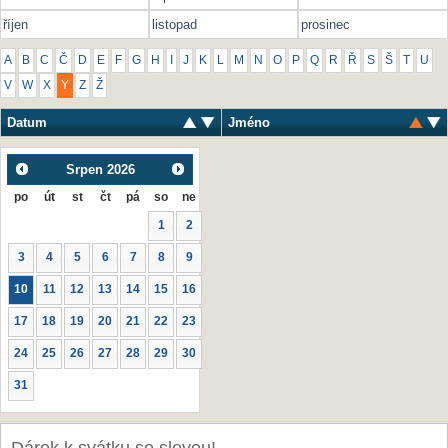
říjen
listopad
prosinec
A
B
C
Č
D
E
F
G
H
I
J
K
L
M
N
O
P
Q
R
Ř
S
Š
T
U
V
W
X
Y
Z
Ž
Datum
Jméno
Srpen
2026
po
út
st
čt
pá
so
ne
1
2
3
4
5
6
7
8
9
10
11
12
13
14
15
16
17
18
19
20
21
22
23
24
25
26
27
28
29
30
31