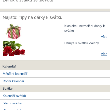
Dárek k svátku se slevou!
Najisto: Tipy na dárky k svátku
Klasické i netradiční dárky k
svátku
více
Darujte k svátku květiny
více
Kalendář
Měsíční kalendář
Roční kalendář
Svátky
Kalendář svátků
Státní svátky