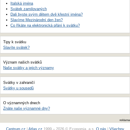
Italská jména
Svátek zamilovaných
Dali byste svým dětem dvě křestní jména?
Slavíme Mezinárodní den žen?
Co říkáte na elektronická přání k svátku?
Tipy k svátku
Slavíte svátek?
Význam našich svátků
Naše svátky a jejich významy
Svátky v zahraničí
Svátky u sousedů
O významných dnech
Znáte naše významné dny?
reklama
Centrum.cz
|
Atlas.cz
1999 – 2026 © Economia, a.s.
O nás
|
Všechny