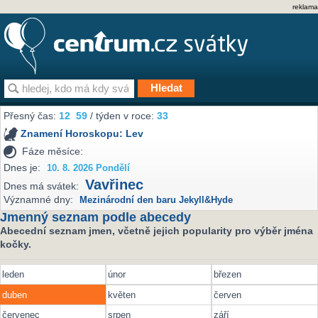
reklama
Přesný čas:
12
59
/ týden v roce:
33
Znamení Horoskopu:
Lev
Fáze měsíce:
Dnes je:
10. 8. 2026 Pondělí
Vavřinec
Dnes má svátek:
Významné dny:
Mezinárodní den baru Jekyll&Hyde
Jmenný seznam podle abecedy
Abecední seznam jmen, včetně jejich popularity pro výběr jména
kočky.
leden
únor
březen
duben
květen
červen
červenec
srpen
září