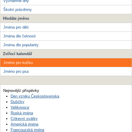
Významné dny
Školní prázdniny
Hledáte jméno
Jména pro děti
Jména dle četnosti
Jména dle popularity
Zvířecí kalendář
Jméno pro kočku
Jméno pro psa
Nejnovější příspěvky
Den vzniku Československa
Dušičky
Velikonoce
Ruská jména
Církevní svátky
Americká jména
Francouzská jména