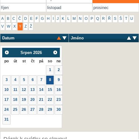
říjen
listopad
prosinec
A
B
C
Č
D
E
F
G
H
I
J
K
L
M
N
O
P
Q
R
Ř
S
Š
T
U
V
W
X
Y
Z
Ž
Datum
Jméno
Srpen
2026
po
út
st
čt
pá
so
ne
1
2
3
4
5
6
7
8
9
10
11
12
13
14
15
16
17
18
19
20
21
22
23
24
25
26
27
28
29
30
31