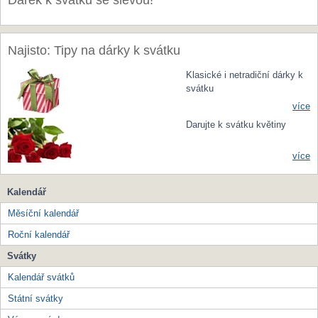
Dárek k svátku se slevou!
Najisto: Tipy na dárky k svátku
Klasické i netradiční dárky k
svátku
více
Darujte k svátku květiny
více
Kalendář
Měsíční kalendář
Roční kalendář
Svátky
Kalendář svátků
Státní svátky