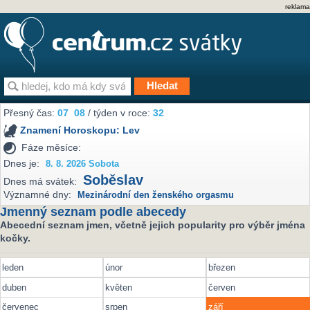
reklama
Přesný čas:
07
08
/ týden v roce:
32
Znamení Horoskopu:
Lev
Fáze měsíce:
Dnes je:
8. 8. 2026 Sobota
Soběslav
Dnes má svátek:
Významné dny:
Mezinárodní den ženského orgasmu
Jmenný seznam podle abecedy
Abecední seznam jmen, včetně jejich popularity pro výběr jména
kočky.
leden
únor
březen
duben
květen
červen
červenec
srpen
září