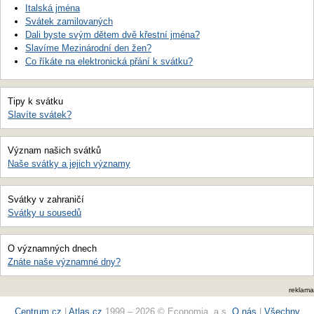
Italská jména
Svátek zamilovaných
Dali byste svým dětem dvě křestní jména?
Slavíme Mezinárodní den žen?
Co říkáte na elektronická přání k svátku?
Tipy k svátku
Slavíte svátek?
Význam našich svátků
Naše svátky a jejich významy
Svátky v zahraničí
Svátky u sousedů
O významných dnech
Znáte naše významné dny?
reklama
Centrum.cz
|
Atlas.cz
1999 – 2026 © Economia, a.s.
O nás
|
Všechny