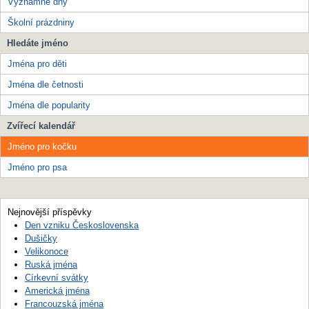
Významné dny
Školní prázdniny
Hledáte jméno
Jména pro děti
Jména dle četnosti
Jména dle popularity
Zvířecí kalendář
Jméno pro kočku
Jméno pro psa
Nejnovější příspěvky
Den vzniku Československa
Dušičky
Velikonoce
Ruská jména
Církevní svátky
Americká jména
Francouzská jména