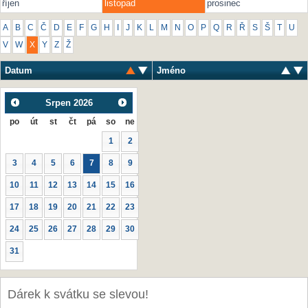
říjen
listopad
prosinec
A
B
C
Č
D
E
F
G
H
I
J
K
L
M
N
O
P
Q
R
Ř
S
Š
T
U
V
W
X
Y
Z
Ž
Datum
Jméno
Srpen
2026
po
út
st
čt
pá
so
ne
1
2
3
4
5
6
7
8
9
10
11
12
13
14
15
16
17
18
19
20
21
22
23
24
25
26
27
28
29
30
31
Dárek k svátku se slevou!