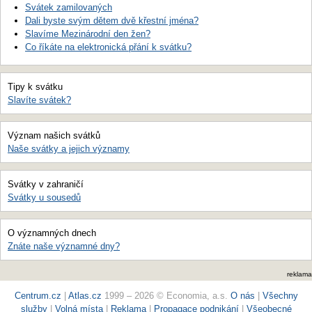
Svátek zamilovaných
Dali byste svým dětem dvě křestní jména?
Slavíme Mezinárodní den žen?
Co říkáte na elektronická přání k svátku?
Tipy k svátku
Slavíte svátek?
Význam našich svátků
Naše svátky a jejich významy
Svátky v zahraničí
Svátky u sousedů
O významných dnech
Znáte naše významné dny?
reklama
Centrum.cz
|
Atlas.cz
1999 – 2026 © Economia, a.s.
O nás
|
Všechny
služby
|
Volná místa
|
Reklama
|
Propagace podnikání
|
Všeobecné