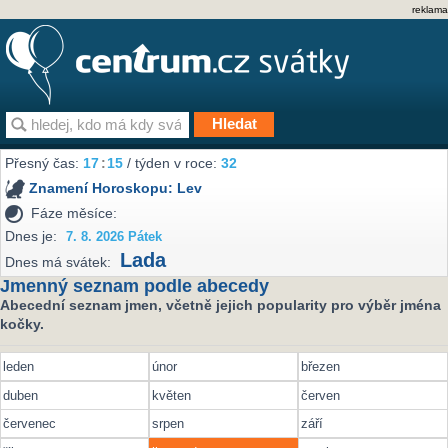
reklama
Přesný čas:
17
:
15
/ týden v roce:
32
Znamení Horoskopu:
Lev
Fáze měsíce:
Dnes je:
7. 8. 2026 Pátek
Lada
Dnes má svátek:
Jmenný seznam podle abecedy
Abecední seznam jmen, včetně jejich popularity pro výběr jména
kočky.
leden
únor
březen
duben
květen
červen
červenec
srpen
září