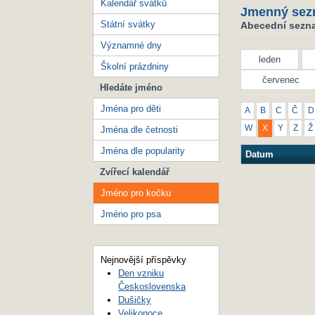
Kalendář svátků
Jmenný sez
Státní svátky
Abecední sezna
Významné dny
leden
Školní prázdniny
červenec
Hledáte jméno
Jména pro děti
A
B
C
Č
D
W
X
Y
Z
Ž
Jména dle četnosti
Jména dle popularity
Datum
Zvířecí kalendář
Jméno pro kočku
Jméno pro psa
Nejnovější příspěvky
Den vzniku
Československa
Dušičky
Velikonoce