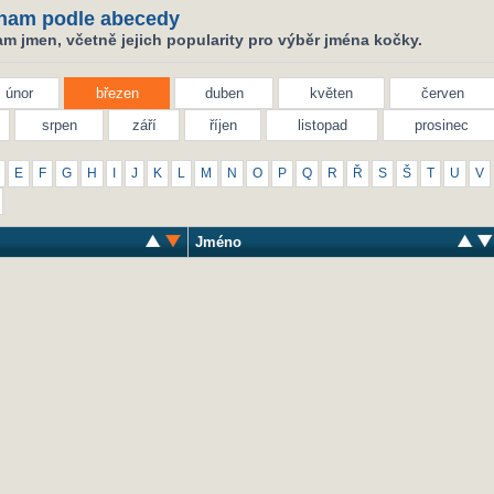
nam podle abecedy
m jmen, včetně jejich popularity pro výběr jména kočky.
únor
březen
duben
květen
červen
srpen
září
říjen
listopad
prosinec
E
F
G
H
I
J
K
L
M
N
O
P
Q
R
Ř
S
Š
T
U
V
Jméno