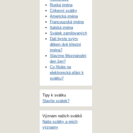
Ruská jména
Církevní svátky
Americká jména
Francouzská jména
Italská jména
Svátek zamilovaných
Dali byste svým
dětem dvě křestní
jména?
Slavíme Mezinárodní
den žen?
Co říkáte na
elektronická přání k
svátku?
Tipy k svátku
Slavíte svátek?
Význam našich svátků
Naše svátky a jejich
významy