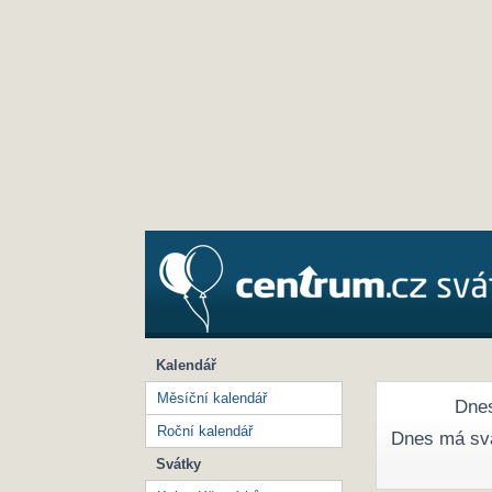
Kalendář
Měsíční kalendář
Dnes
Roční kalendář
Dnes má sv
Svátky