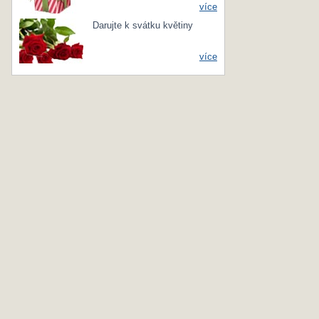
více
Darujte k svátku květiny
více