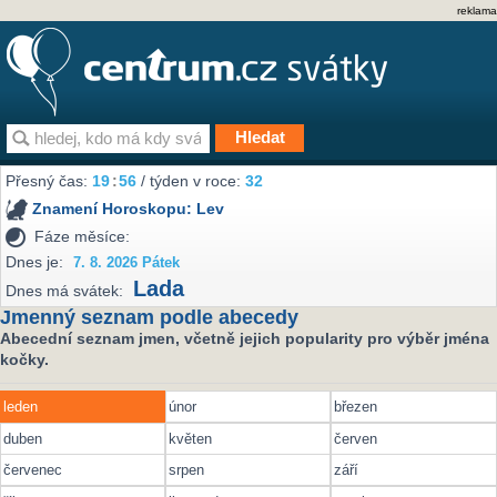
reklama
Přesný čas:
19
:
56
/ týden v roce:
32
Znamení Horoskopu:
Lev
Fáze měsíce:
Dnes je:
7. 8. 2026 Pátek
Lada
Dnes má svátek:
Jmenný seznam podle abecedy
Abecední seznam jmen, včetně jejich popularity pro výběr jména
kočky.
leden
únor
březen
duben
květen
červen
červenec
srpen
září