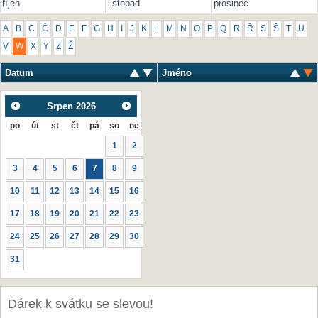
říjen
listopad
prosinec
A
B
C
Č
D
E
F
G
H
I
J
K
L
M
N
O
P
Q
R
Ř
S
Š
T
U
V
W
X
Y
Z
Ž
Datum
Jméno
Srpen
2026
po
út
st
čt
pá
so
ne
1
2
3
4
5
6
7
8
9
10
11
12
13
14
15
16
17
18
19
20
21
22
23
24
25
26
27
28
29
30
31
Dárek k svátku se slevou!