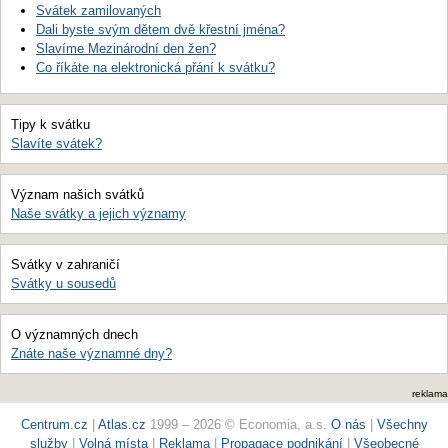
Svátek zamilovaných
Dali byste svým dětem dvě křestní jména?
Slavíme Mezinárodní den žen?
Co říkáte na elektronická přání k svátku?
Tipy k svátku
Slavíte svátek?
Význam našich svátků
Naše svátky a jejich významy
Svátky v zahraničí
Svátky u sousedů
O významných dnech
Znáte naše významné dny?
reklama
Centrum.cz
|
Atlas.cz
1999 – 2026 © Economia, a.s.
O nás
|
Všechny
služby
|
Volná místa
|
Reklama
|
Propagace podnikání
|
Všeobecné