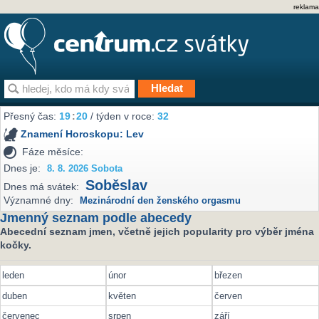
reklama
Přesný čas:
19
20
/ týden v roce:
32
Znamení Horoskopu:
Lev
Fáze měsíce:
Dnes je:
8. 8. 2026 Sobota
Soběslav
Dnes má svátek:
Významné dny:
Mezinárodní den ženského orgasmu
Jmenný seznam podle abecedy
Abecední seznam jmen, včetně jejich popularity pro výběr jména
kočky.
leden
únor
březen
duben
květen
červen
červenec
srpen
září