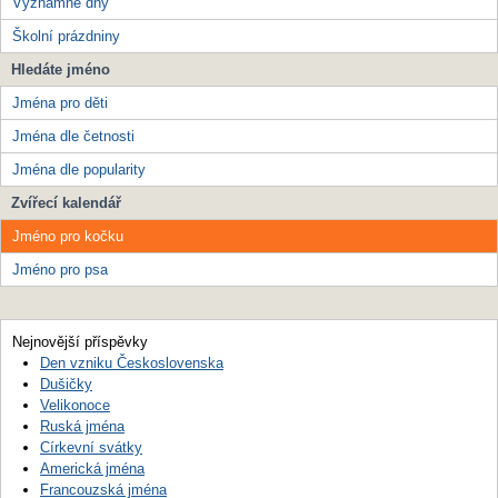
Významné dny
Školní prázdniny
Hledáte jméno
Jména pro děti
Jména dle četnosti
Jména dle popularity
Zvířecí kalendář
Jméno pro kočku
Jméno pro psa
Nejnovější příspěvky
Den vzniku Československa
Dušičky
Velikonoce
Ruská jména
Církevní svátky
Americká jména
Francouzská jména