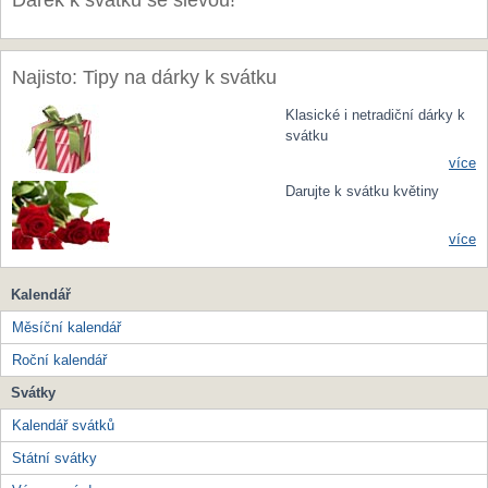
Dárek k svátku se slevou!
Najisto: Tipy na dárky k svátku
Klasické i netradiční dárky k
svátku
více
Darujte k svátku květiny
více
Kalendář
Měsíční kalendář
Roční kalendář
Svátky
Kalendář svátků
Státní svátky