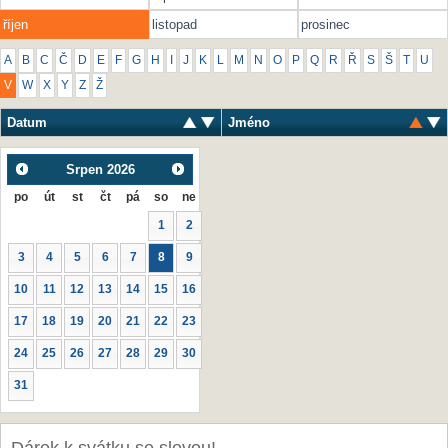
říjen
listopad
prosinec
A
B
C
Č
D
E
F
G
H
I
J
K
L
M
N
O
P
Q
R
Ř
S
Š
T
U
V
W
X
Y
Z
Ž
Datum
Jméno
Srpen
2026
po
út
st
čt
pá
so
ne
1
2
3
4
5
6
7
8
9
10
11
12
13
14
15
16
17
18
19
20
21
22
23
24
25
26
27
28
29
30
31