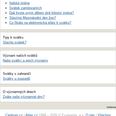
Italská jména
Svátek zamilovaných
Dali byste svým dětem dvě křestní jména?
Slavíme Mezinárodní den žen?
Co říkáte na elektronická přání k svátku?
Tipy k svátku
Slavíte svátek?
Význam našich svátků
Naše svátky a jejich významy
Svátky v zahraničí
Svátky u sousedů
O významných dnech
Znáte naše významné dny?
reklama
Centrum.cz
|
Atlas.cz
1999 – 2026 © Economia, a.s.
O nás
|
Všechny