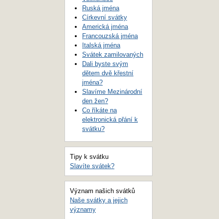
Ruská jména
Církevní svátky
Americká jména
Francouzská jména
Italská jména
Svátek zamilovaných
Dali byste svým
dětem dvě křestní
jména?
Slavíme Mezinárodní
den žen?
Co říkáte na
elektronická přání k
svátku?
Tipy k svátku
Slavíte svátek?
Význam našich svátků
Naše svátky a jejich
významy