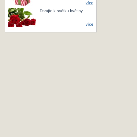
více
Darujte k svátku květiny
více