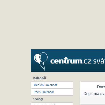
Kalendář
Měsíční kalendář
Dnes
Roční kalendář
Dnes má sv
Svátky