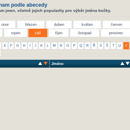
nam podle abecedy
m jmen, včetně jejich popularity pro výběr jména kočky.
únor
březen
duben
květen
červen
srpen
září
říjen
listopad
prosinec
E
F
G
H
I
J
K
L
M
N
O
P
Q
R
Ř
S
Š
T
U
V
Jméno