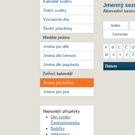
Kalendář svátků
Jmenný sez
Státní svátky
Abecední sezna
Významné dny
leden
Školní prázdniny
červenec
Hledáte jméno
Jména pro děti
A
B
C
Č
D
W
X
Y
Z
Ž
Jména dle četnosti
Jména dle popularity
Datum
Zvířecí kalendář
Jméno pro kočku
Jméno pro psa
Nejnovější příspěvky
Den vzniku
Československa
Dušičky
Velikonoce