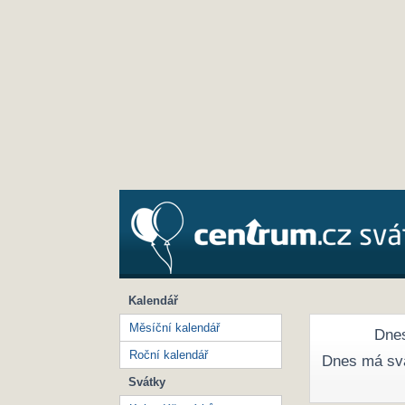
Kalendář
Měsíční kalendář
Dnes
Roční kalendář
Dnes má sv
Svátky