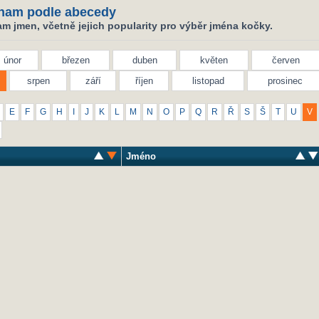
nam podle abecedy
m jmen, včetně jejich popularity pro výběr jména kočky.
únor
březen
duben
květen
červen
srpen
září
říjen
listopad
prosinec
E
F
G
H
I
J
K
L
M
N
O
P
Q
R
Ř
S
Š
T
U
V
Jméno