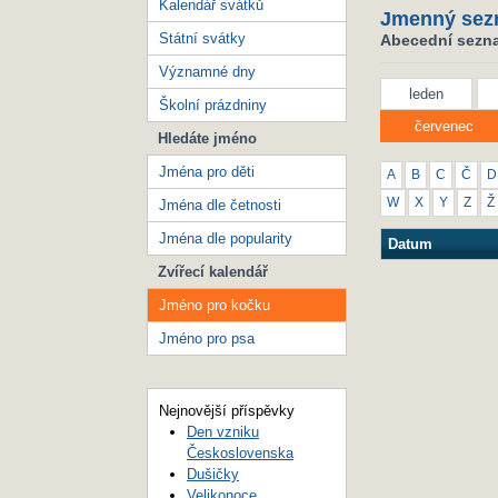
Kalendář svátků
Jmenný sez
Státní svátky
Abecední sezna
Významné dny
leden
Školní prázdniny
červenec
Hledáte jméno
Jména pro děti
A
B
C
Č
D
W
X
Y
Z
Ž
Jména dle četnosti
Jména dle popularity
Datum
Zvířecí kalendář
Jméno pro kočku
Jméno pro psa
Nejnovější příspěvky
Den vzniku
Československa
Dušičky
Velikonoce