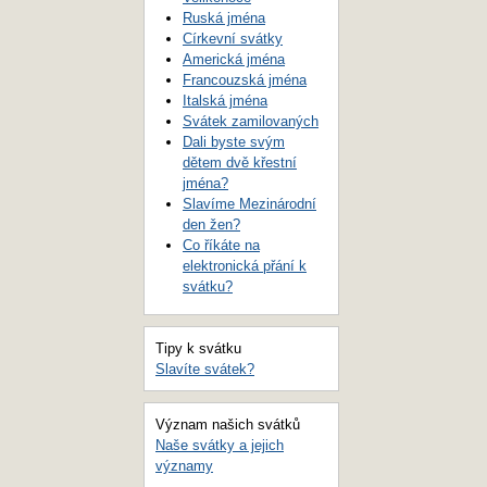
Ruská jména
Církevní svátky
Americká jména
Francouzská jména
Italská jména
Svátek zamilovaných
Dali byste svým
dětem dvě křestní
jména?
Slavíme Mezinárodní
den žen?
Co říkáte na
elektronická přání k
svátku?
Tipy k svátku
Slavíte svátek?
Význam našich svátků
Naše svátky a jejich
významy