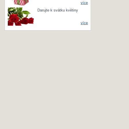
více
Darujte k svátku květiny
více