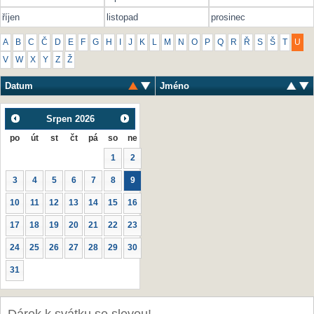
říjen
listopad
prosinec
A
B
C
Č
D
E
F
G
H
I
J
K
L
M
N
O
P
Q
R
Ř
S
Š
T
U
V
W
X
Y
Z
Ž
Datum
Jméno
Srpen
2026
po
út
st
čt
pá
so
ne
1
2
3
4
5
6
7
8
9
10
11
12
13
14
15
16
17
18
19
20
21
22
23
24
25
26
27
28
29
30
31