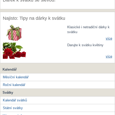
Dárek k svátku se slevou!
Najisto: Tipy na dárky k svátku
Klasické i netradiční dárky k
svátku
více
Darujte k svátku květiny
více
Kalendář
Měsíční kalendář
Roční kalendář
Svátky
Kalendář svátků
Státní svátky