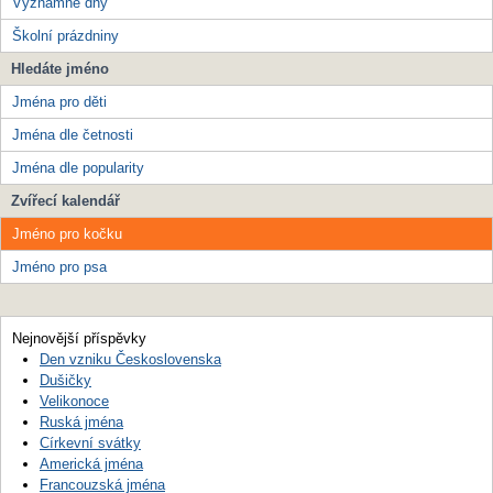
Významné dny
Školní prázdniny
Hledáte jméno
Jména pro děti
Jména dle četnosti
Jména dle popularity
Zvířecí kalendář
Jméno pro kočku
Jméno pro psa
Nejnovější příspěvky
Den vzniku Československa
Dušičky
Velikonoce
Ruská jména
Církevní svátky
Americká jména
Francouzská jména