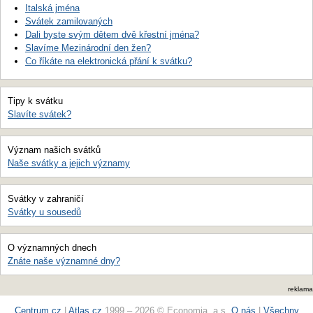
Italská jména
Svátek zamilovaných
Dali byste svým dětem dvě křestní jména?
Slavíme Mezinárodní den žen?
Co říkáte na elektronická přání k svátku?
Tipy k svátku
Slavíte svátek?
Význam našich svátků
Naše svátky a jejich významy
Svátky v zahraničí
Svátky u sousedů
O významných dnech
Znáte naše významné dny?
reklama
Centrum.cz
|
Atlas.cz
1999 – 2026 © Economia, a.s.
O nás
|
Všechny