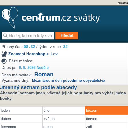
reklama
Přesný čas:
08
:
32
/ týden v roce:
32
Znamení Horoskopu:
Lev
Fáze měsíce:
Dnes je:
9. 8. 2026 Neděle
Roman
Dnes má svátek:
Významné dny:
Mezinárodní den původního obyvatelstva
Jmenný seznam podle abecedy
Abecední seznam jmen, včetně jejich popularity pro výběr jména
kočky.
leden
únor
březen
duben
květen
červen
červenec
srpen
září