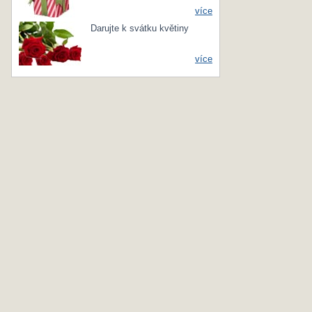
více
Darujte k svátku květiny
více