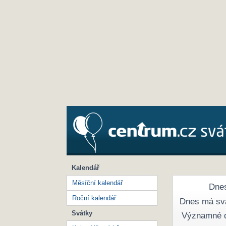
Kalendář
Měsíční kalendář
Dnes
Roční kalendář
Dnes má sv
Svátky
Významné 