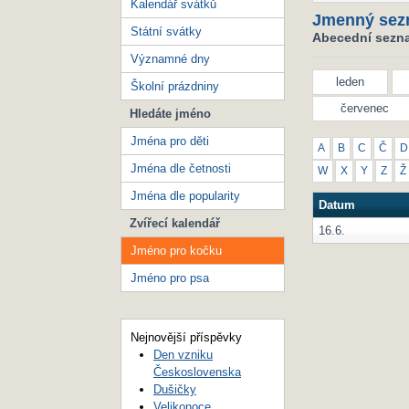
Kalendář svátků
Jmenný sez
Státní svátky
Abecední sezna
Významné dny
leden
Školní prázdniny
červenec
Hledáte jméno
Jména pro děti
A
B
C
Č
D
Jména dle četnosti
W
X
Y
Z
Ž
Jména dle popularity
Datum
Zvířecí kalendář
16.6.
Jméno pro kočku
Jméno pro psa
Nejnovější příspěvky
Den vzniku
Československa
Dušičky
Velikonoce