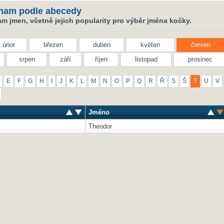
nam podle abecedy
m jmen, včetně jejich popularity pro výběr jména kočky.
únor
březen
duben
květen
červen
srpen
září
říjen
listopad
prosinec
E
F
G
H
I
J
K
L
M
N
O
P
Q
R
Ř
S
Š
T
U
V
Jméno
Theodor