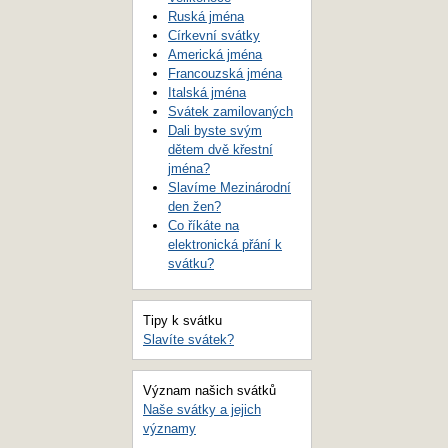
Ruská jména
Církevní svátky
Americká jména
Francouzská jména
Italská jména
Svátek zamilovaných
Dali byste svým
dětem dvě křestní
jména?
Slavíme Mezinárodní
den žen?
Co říkáte na
elektronická přání k
svátku?
Tipy k svátku
Slavíte svátek?
Význam našich svátků
Naše svátky a jejich
významy