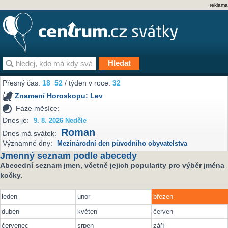
reklama
Přesný čas:
18
52
/ týden v roce:
32
Znamení Horoskopu:
Lev
Fáze měsíce:
Dnes je:
9. 8. 2026 Neděle
Roman
Dnes má svátek:
Významné dny:
Mezinárodní den původního obyvatelstva
Jmenný seznam podle abecedy
Abecední seznam jmen, včetně jejich popularity pro výběr jména
kočky.
leden
únor
březen
duben
květen
červen
červenec
srpen
září