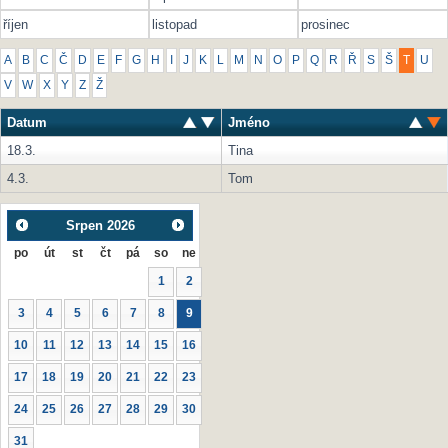
říjen
listopad
prosinec
A
B
C
Č
D
E
F
G
H
I
J
K
L
M
N
O
P
Q
R
Ř
S
Š
T
U
V
W
X
Y
Z
Ž
Datum
Jméno
18.3.
Tina
4.3.
Tom
Srpen
2026
po
út
st
čt
pá
so
ne
1
2
3
4
5
6
7
8
9
10
11
12
13
14
15
16
17
18
19
20
21
22
23
24
25
26
27
28
29
30
31