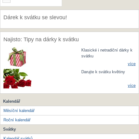
Dárek k svátku se slevou!
Najisto: Tipy na dárky k svátku
Klasické i netradiční dárky k
svátku
více
Darujte k svátku květiny
více
Kalendář
Měsíční kalendář
Roční kalendář
Svátky
Kalendář svátků