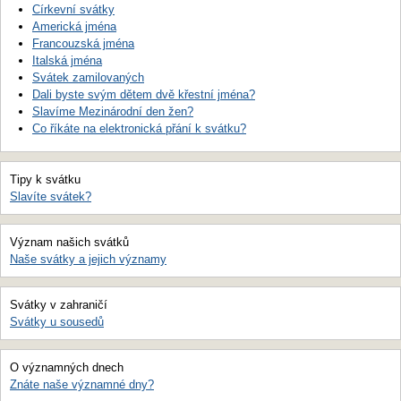
Církevní svátky
Americká jména
Francouzská jména
Italská jména
Svátek zamilovaných
Dali byste svým dětem dvě křestní jména?
Slavíme Mezinárodní den žen?
Co říkáte na elektronická přání k svátku?
Tipy k svátku
Slavíte svátek?
Význam našich svátků
Naše svátky a jejich významy
Svátky v zahraničí
Svátky u sousedů
O významných dnech
Znáte naše významné dny?