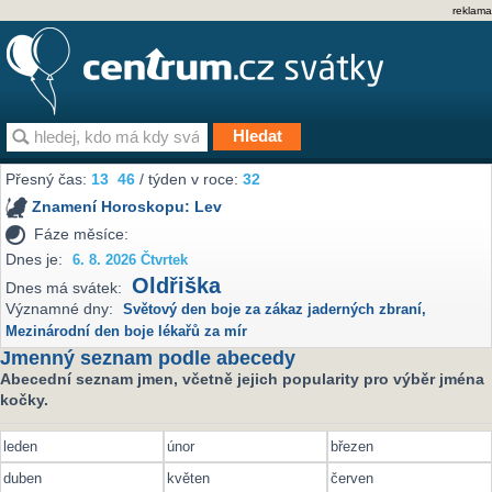
reklama
Přesný čas:
13
46
/ týden v roce:
32
Znamení Horoskopu:
Lev
Fáze měsíce:
Dnes je:
6. 8. 2026 Čtvrtek
Oldřiška
Dnes má svátek:
Významné dny:
Světový den boje za zákaz jaderných zbraní
,
Mezinárodní den boje lékařů za mír
Jmenný seznam podle abecedy
Abecední seznam jmen, včetně jejich popularity pro výběr jména
kočky.
leden
únor
březen
duben
květen
červen