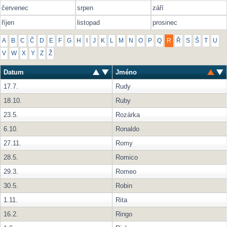
červenec
srpen
září
říjen
listopad
prosinec
A
B
C
Č
D
E
F
G
H
I
J
K
L
M
N
O
P
Q
R
Ř
S
Š
T
U
V
W
X
Y
Z
Ž
Datum
Jméno
17.7.
Rudy
18.10.
Ruby
23.5.
Rozárka
6.10.
Ronaldo
27.11.
Romy
28.5.
Romico
29.3.
Romeo
30.5.
Robin
1.11.
Rita
16.2.
Ringo