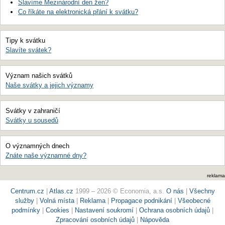
Slavíme Mezinárodní den žen?
Co říkáte na elektronická přání k svátku?
Tipy k svátku
Slavíte svátek?
Význam našich svátků
Naše svátky a jejich významy
Svátky v zahraničí
Svátky u sousedů
O významných dnech
Znáte naše významné dny?
reklama
Centrum.cz
|
Atlas.cz
1999 – 2026 © Economia, a.s.
O nás
|
Všechny
služby
|
Volná místa
|
Reklama
|
Propagace podnikání
|
Všeobecné
podmínky
|
Cookies
|
Nastavení soukromí
|
Ochrana osobních údajů
|
Zpracování osobních údajů
|
Nápověda