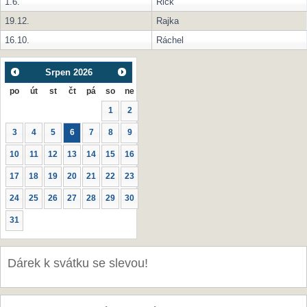
1.6.
Rick
19.12.
Rajka
16.10.
Ráchel
Srpen
2026
po
út
st
čt
pá
so
ne
1
2
3
4
5
6
7
8
9
10
11
12
13
14
15
16
17
18
19
20
21
22
23
24
25
26
27
28
29
30
31
Dárek k svátku se slevou!