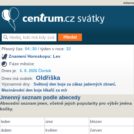
reklama
Přesný čas:
04
30
/ týden v roce:
32
Znamení Horoskopu:
Lev
Fáze měsíce:
Dnes je:
6. 8. 2026 Čtvrtek
Oldřiška
Dnes má svátek:
Významné dny:
Světový den boje za zákaz jaderných zbraní
,
Mezinárodní den boje lékařů za mír
Jmenný seznam podle abecedy
Abecední seznam jmen, včetně jejich popularity pro výběr jména
kočky.
leden
únor
březen
duben
květen
červen