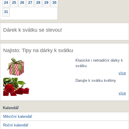
24
25
26
27
28
29
30
31
Dárek k svátku se slevou!
Najisto: Tipy na dárky k svátku
Klasické i netradiční dárky k
svátku
více
Darujte k svátku květiny
více
Kalendář
Měsíční kalendář
Roční kalendář