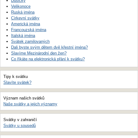
Dušičky
Velikonoce
Ruská jména
Církevní svátky
Americká jména
Francouzská jména
Italská jména
Svátek zamilovaných
Dali byste svým dětem dvě křestní jména?
Slavíme Mezinárodní den žen?
Co říkáte na elektronická přání k svátku?
Tipy k svátku
Slavíte svátek?
Význam našich svátků
Naše svátky a jejich významy
Svátky v zahraničí
Svátky u sousedů