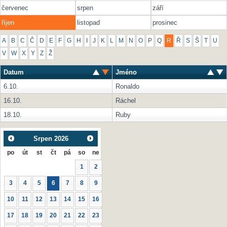
červenec
srpen
září
říjen
listopad
prosinec
A
B
C
Č
D
E
F
G
H
I
J
K
L
M
N
O
P
Q
R
Ř
S
Š
T
U
V
W
X
Y
Z
Ž
Datum
Jméno
6.10.
Ronaldo
16.10.
Ráchel
18.10.
Ruby
Srpen
2026
po
út
st
čt
pá
so
ne
1
2
3
4
5
6
7
8
9
10
11
12
13
14
15
16
17
18
19
20
21
22
23