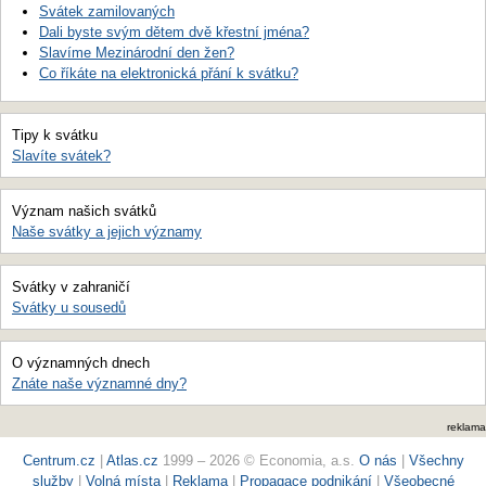
Svátek zamilovaných
Dali byste svým dětem dvě křestní jména?
Slavíme Mezinárodní den žen?
Co říkáte na elektronická přání k svátku?
Tipy k svátku
Slavíte svátek?
Význam našich svátků
Naše svátky a jejich významy
Svátky v zahraničí
Svátky u sousedů
O významných dnech
Znáte naše významné dny?
reklama
Centrum.cz
|
Atlas.cz
1999 – 2026 © Economia, a.s.
O nás
|
Všechny
služby
|
Volná místa
|
Reklama
|
Propagace podnikání
|
Všeobecné