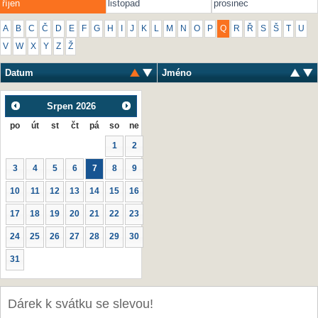
říjen
listopad
prosinec
A
B
C
Č
D
E
F
G
H
I
J
K
L
M
N
O
P
Q
R
Ř
S
Š
T
U
V
W
X
Y
Z
Ž
Datum
Jméno
Srpen
2026
po
út
st
čt
pá
so
ne
1
2
3
4
5
6
7
8
9
10
11
12
13
14
15
16
17
18
19
20
21
22
23
24
25
26
27
28
29
30
31
Dárek k svátku se slevou!