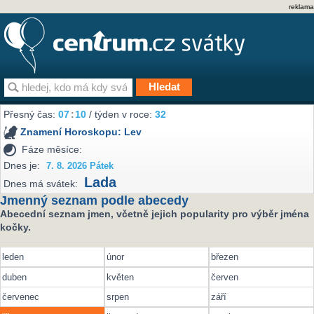
reklama
Přesný čas:
07
:
10
/ týden v roce:
32
Znamení Horoskopu:
Lev
Fáze měsíce:
Dnes je:
7. 8. 2026 Pátek
Lada
Dnes má svátek:
Jmenný seznam podle abecedy
Abecední seznam jmen, včetně jejich popularity pro výběr jména
kočky.
leden
únor
březen
duben
květen
červen
červenec
srpen
září