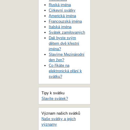
Ruská jména
Církevní svátky
Americká jména
Francouzská jména
Italská jména
Svátek zamilovaných
Dali byste svým
dětem dvě křestní
jména?
Slavíme Mezinárodní
den žen?
Co říkáte na
elektronická přání k
svátku?
Tipy k svátku
Slavíte svátek?
Význam našich svátků
Naše svátky a jejich
významy