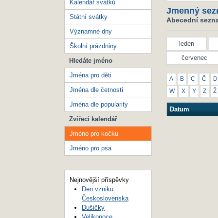
Kalendář svátků
Jmenný sez
Státní svátky
Abecední sezna
Významné dny
leden
Školní prázdniny
červenec
Hledáte jméno
Jména pro děti
A
B
C
Č
D
Jména dle četnosti
W
X
Y
Z
Ž
Jména dle popularity
Datum
Zvířecí kalendář
Jméno pro kočku
Jméno pro psa
Nejnovější příspěvky
Den vzniku
Československa
Dušičky
Velikonoce