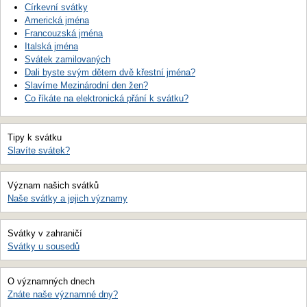
Církevní svátky
Americká jména
Francouzská jména
Italská jména
Svátek zamilovaných
Dali byste svým dětem dvě křestní jména?
Slavíme Mezinárodní den žen?
Co říkáte na elektronická přání k svátku?
Tipy k svátku
Slavíte svátek?
Význam našich svátků
Naše svátky a jejich významy
Svátky v zahraničí
Svátky u sousedů
O významných dnech
Znáte naše významné dny?