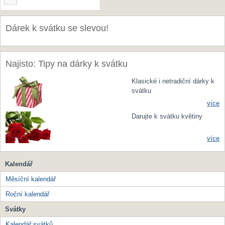
Dárek k svátku se slevou!
Najisto: Tipy na dárky k svátku
Klasické i netradiční dárky k
svátku
více
Darujte k svátku květiny
více
Kalendář
Měsíční kalendář
Roční kalendář
Svátky
Kalendář svátků