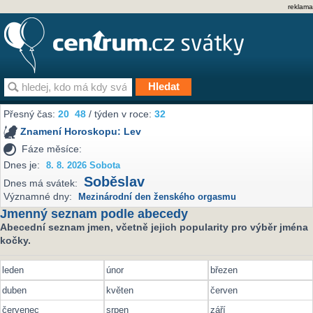
reklama
Přesný čas:
20
48
/ týden v roce:
32
Znamení Horoskopu:
Lev
Fáze měsíce:
Dnes je:
8. 8. 2026 Sobota
Soběslav
Dnes má svátek:
Významné dny:
Mezinárodní den ženského orgasmu
Jmenný seznam podle abecedy
Abecední seznam jmen, včetně jejich popularity pro výběr jména
kočky.
leden
únor
březen
duben
květen
červen
červenec
srpen
září