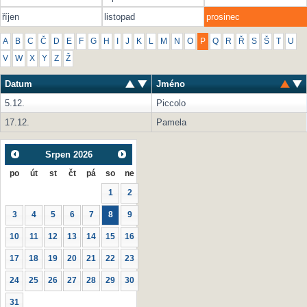
říjen
listopad
prosinec
A
B
C
Č
D
E
F
G
H
I
J
K
L
M
N
O
P
Q
R
Ř
S
Š
T
U
V
W
X
Y
Z
Ž
Datum
Jméno
5.12.
Piccolo
17.12.
Pamela
Srpen
2026
po
út
st
čt
pá
so
ne
1
2
3
4
5
6
7
8
9
10
11
12
13
14
15
16
17
18
19
20
21
22
23
24
25
26
27
28
29
30
31