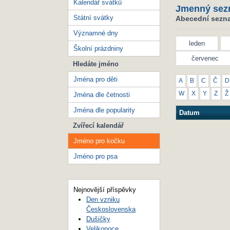
Kalendář svátků
Jmenný sez
Státní svátky
Abecední sezna
Významné dny
leden
Školní prázdniny
červenec
Hledáte jméno
Jména pro děti
A
B
C
Č
D
W
X
Y
Z
Ž
Jména dle četnosti
Jména dle popularity
Datum
Zvířecí kalendář
Jméno pro kočku
Jméno pro psa
Nejnovější příspěvky
Den vzniku
Československa
Dušičky
Velikonoce