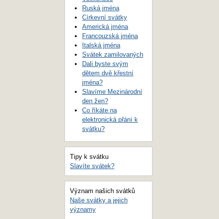
Ruská jména
Církevní svátky
Americká jména
Francouzská jména
Italská jména
Svátek zamilovaných
Dali byste svým
dětem dvě křestní
jména?
Slavíme Mezinárodní
den žen?
Co říkáte na
elektronická přání k
svátku?
Tipy k svátku
Slavíte svátek?
Význam našich svátků
Naše svátky a jejich
významy