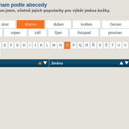
nam podle abecedy
m jmen, včetně jejich popularity pro výběr jména kočky.
únor
březen
duben
květen
červen
srpen
září
říjen
listopad
prosinec
E
F
G
H
I
J
K
L
M
N
O
P
Q
R
Ř
S
Š
T
U
V
Jméno