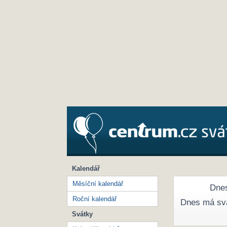
Kalendář
Měsíční kalendář
Dnes
Roční kalendář
Dnes má sv
Svátky