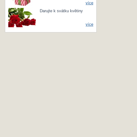
více
Darujte k svátku květiny
více