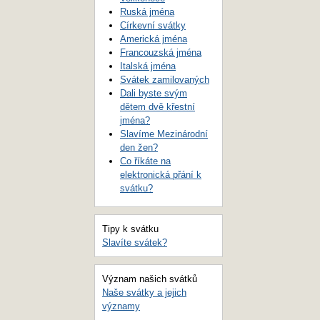
Ruská jména
Církevní svátky
Americká jména
Francouzská jména
Italská jména
Svátek zamilovaných
Dali byste svým
dětem dvě křestní
jména?
Slavíme Mezinárodní
den žen?
Co říkáte na
elektronická přání k
svátku?
Tipy k svátku
Slavíte svátek?
Význam našich svátků
Naše svátky a jejich
významy