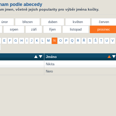
nam podle abecedy
m jmen, včetně jejich popularity pro výběr jména kočky.
únor
březen
duben
květen
červen
srpen
září
říjen
listopad
prosinec
E
F
G
H
I
J
K
L
M
N
O
P
Q
R
Ř
S
Š
T
U
V
Jméno
Nikita
Nero