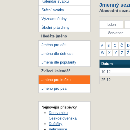
Kalendář svátků
Jmenný sez
Státní svátky
Abecední sezna
Významné dny
leden
Školní prázdniny
červenec
Hledáte jméno
Jména pro děti
A
B
C
Č
D
W
X
Y
Z
Ž
Jména dle četnosti
Jména dle popularity
Datum
Zvířecí kalendář
10.12.
Jméno pro kočku
25.12.
Jméno pro psa
Nejnovější příspěvky
Den vzniku
Československa
Dušičky
Velikonoce