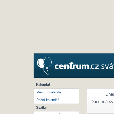
Kalendář
Měsíční kalendář
Dnes
Roční kalendář
Dnes má sv
Svátky