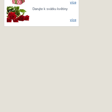
více
Darujte k svátku květiny
více