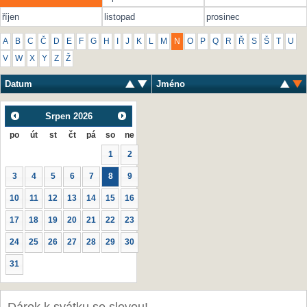
říjen
listopad
prosinec
A
B
C
Č
D
E
F
G
H
I
J
K
L
M
N
O
P
Q
R
Ř
S
Š
T
U
V
W
X
Y
Z
Ž
Datum
Jméno
Srpen
2026
po
út
st
čt
pá
so
ne
1
2
3
4
5
6
7
8
9
10
11
12
13
14
15
16
17
18
19
20
21
22
23
24
25
26
27
28
29
30
31