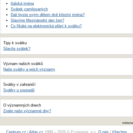
Italská jména
Svátek zamilovaných
Dali byste svým dětem dvě křestní jména?
Slavíme Mezinárodní den žen?
Co říkáte na elektronická přání k svátku?
Tipy k svátku
Slavíte svátek?
Význam našich svátků
Naše svátky a jejich významy
Svátky v zahraničí
Svátky u sousedů
O významných dnech
Znáte naše významné dny?
reklama
Centrum.cz
|
Atlas.cz
1999 – 2026 © Economia, a.s.
O nás
|
Všechny