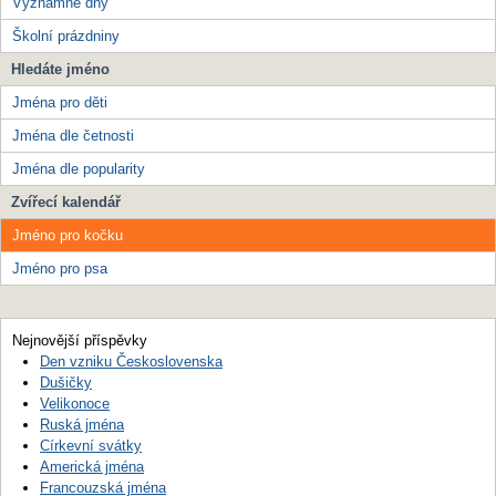
Významné dny
Školní prázdniny
Hledáte jméno
Jména pro děti
Jména dle četnosti
Jména dle popularity
Zvířecí kalendář
Jméno pro kočku
Jméno pro psa
Nejnovější příspěvky
Den vzniku Československa
Dušičky
Velikonoce
Ruská jména
Církevní svátky
Americká jména
Francouzská jména