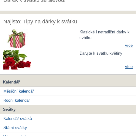
Dárek k svátku se slevou!
Najisto: Tipy na dárky k svátku
Klasické i netradiční dárky k
svátku
více
Darujte k svátku květiny
více
Kalendář
Měsíční kalendář
Roční kalendář
Svátky
Kalendář svátků
Státní svátky