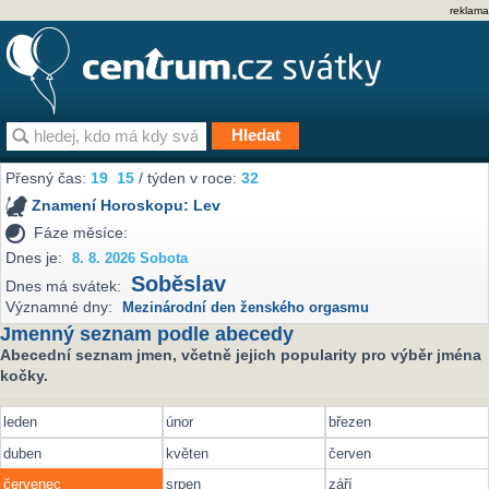
reklama
Přesný čas:
19
15
/ týden v roce:
32
Znamení Horoskopu:
Lev
Fáze měsíce:
Dnes je:
8. 8. 2026 Sobota
Soběslav
Dnes má svátek:
Významné dny:
Mezinárodní den ženského orgasmu
Jmenný seznam podle abecedy
Abecední seznam jmen, včetně jejich popularity pro výběr jména
kočky.
leden
únor
březen
duben
květen
červen
červenec
srpen
září