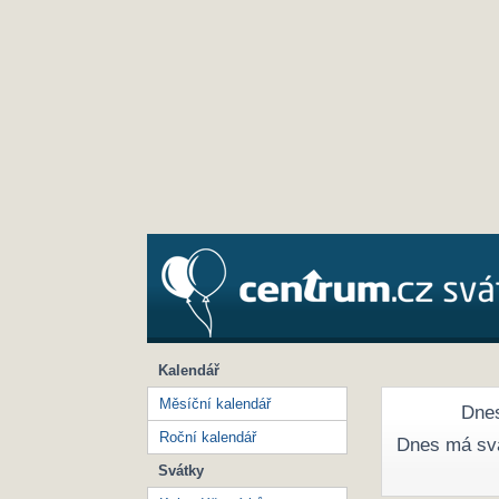
Kalendář
Měsíční kalendář
Dnes
Roční kalendář
Dnes má sv
Svátky