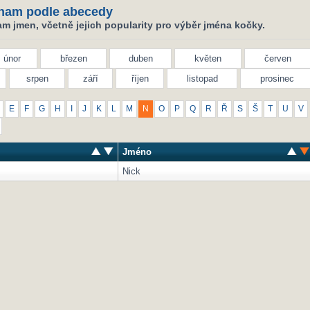
nam podle abecedy
m jmen, včetně jejich popularity pro výběr jména kočky.
únor
březen
duben
květen
červen
srpen
září
říjen
listopad
prosinec
E
F
G
H
I
J
K
L
M
N
O
P
Q
R
Ř
S
Š
T
U
V
Jméno
Nick