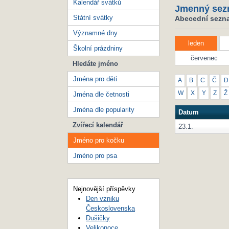
Kalendář svátků
Jmenný sez
Státní svátky
Abecední sezna
Významné dny
leden
Školní prázdniny
červenec
Hledáte jméno
Jména pro děti
A
B
C
Č
D
W
X
Y
Z
Ž
Jména dle četnosti
Jména dle popularity
Datum
Zvířecí kalendář
23.1.
Jméno pro kočku
Jméno pro psa
Nejnovější příspěvky
Den vzniku
Československa
Dušičky
Velikonoce