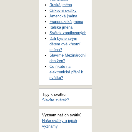
Ruská jména
Církevní svátky
Americká jména
Francouzská jména
Italská jména
Svátek zamilovaných
Dali byste svým
dětem dvě křestní
jména?
Slavíme Mezinárodní
den žen?
Co říkáte na
elektronická přání k
svátku?
Tipy k svátku
Slavíte svátek?
Význam našich svátků
Naše svátky a jejich
významy