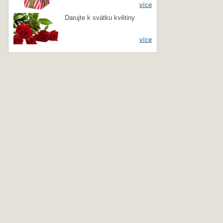
více
Darujte k svátku květiny
více