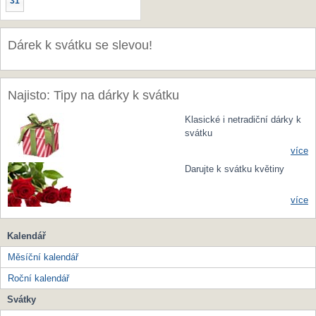
31
Dárek k svátku se slevou!
Najisto: Tipy na dárky k svátku
Klasické i netradiční dárky k
svátku
více
Darujte k svátku květiny
více
Kalendář
Měsíční kalendář
Roční kalendář
Svátky