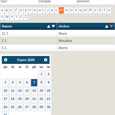
říjen
listopad
prosinec
A
B
C
Č
D
E
F
G
H
I
J
K
L
M
N
O
P
Q
R
Ř
S
Š
T
U
V
W
X
Y
Z
Ž
Datum
Jméno
12.1.
Maria
2.1.
Mesalina
5.1.
Morris
Srpen
2026
po
út
st
čt
pá
so
ne
1
2
3
4
5
6
7
8
9
10
11
12
13
14
15
16
17
18
19
20
21
22
23
24
25
26
27
28
29
30