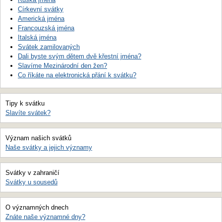
Církevní svátky
Americká jména
Francouzská jména
Italská jména
Svátek zamilovaných
Dali byste svým dětem dvě křestní jména?
Slavíme Mezinárodní den žen?
Co říkáte na elektronická přání k svátku?
Tipy k svátku
Slavíte svátek?
Význam našich svátků
Naše svátky a jejich významy
Svátky v zahraničí
Svátky u sousedů
O významných dnech
Znáte naše významné dny?