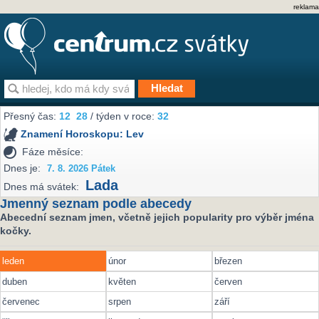
reklama
Přesný čas:
12
28
/ týden v roce:
32
Znamení Horoskopu:
Lev
Fáze měsíce:
Dnes je:
7. 8. 2026 Pátek
Lada
Dnes má svátek:
Jmenný seznam podle abecedy
Abecední seznam jmen, včetně jejich popularity pro výběr jména
kočky.
leden
únor
březen
duben
květen
červen
červenec
srpen
září