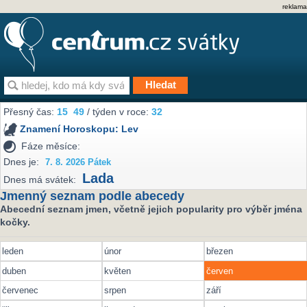
reklama
Přesný čas:
15
49
/ týden v roce:
32
Znamení Horoskopu:
Lev
Fáze měsíce:
Dnes je:
7. 8. 2026 Pátek
Lada
Dnes má svátek:
Jmenný seznam podle abecedy
Abecední seznam jmen, včetně jejich popularity pro výběr jména
kočky.
leden
únor
březen
duben
květen
červen
červenec
srpen
září