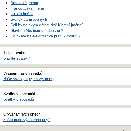
Americká jména
Francouzská jména
Italská jména
Svátek zamilovaných
Dali byste svým dětem dvě křestní jména?
Slavíme Mezinárodní den žen?
Co říkáte na elektronická přání k svátku?
Tipy k svátku
Slavíte svátek?
Význam našich svátků
Naše svátky a jejich významy
Svátky v zahraničí
Svátky u sousedů
O významných dnech
Znáte naše významné dny?