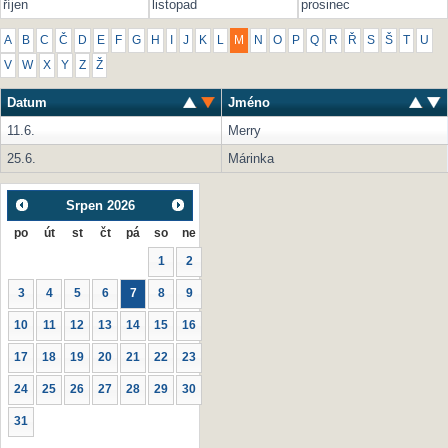
říjen
listopad
prosinec
A
B
C
Č
D
E
F
G
H
I
J
K
L
M
N
O
P
Q
R
Ř
S
Š
T
U
V
W
X
Y
Z
Ž
Datum
Jméno
11.6.
Merry
25.6.
Márinka
Srpen
2026
po
út
st
čt
pá
so
ne
1
2
3
4
5
6
7
8
9
10
11
12
13
14
15
16
17
18
19
20
21
22
23
24
25
26
27
28
29
30
31