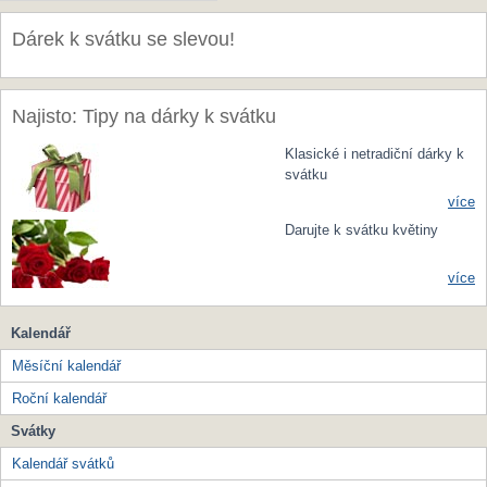
Dárek k svátku se slevou!
Najisto: Tipy na dárky k svátku
Klasické i netradiční dárky k
svátku
více
Darujte k svátku květiny
více
Kalendář
Měsíční kalendář
Roční kalendář
Svátky
Kalendář svátků