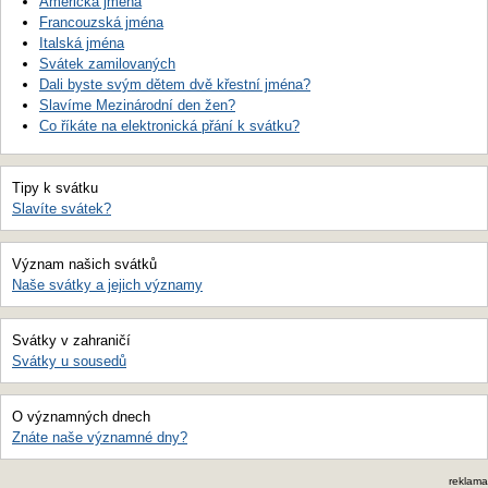
Americká jména
Francouzská jména
Italská jména
Svátek zamilovaných
Dali byste svým dětem dvě křestní jména?
Slavíme Mezinárodní den žen?
Co říkáte na elektronická přání k svátku?
Tipy k svátku
Slavíte svátek?
Význam našich svátků
Naše svátky a jejich významy
Svátky v zahraničí
Svátky u sousedů
O významných dnech
Znáte naše významné dny?
reklama