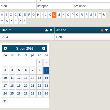
říjen
listopad
prosinec
A
B
C
Č
D
E
F
G
H
I
J
K
L
M
N
O
P
Q
R
Ř
S
Š
T
U
V
W
X
Y
Z
Ž
Datum
Jméno
20.4.
Lion
Srpen
2026
po
út
st
čt
pá
so
ne
1
2
3
4
5
6
7
8
9
10
11
12
13
14
15
16
17
18
19
20
21
22
23
24
25
26
27
28
29
30
31