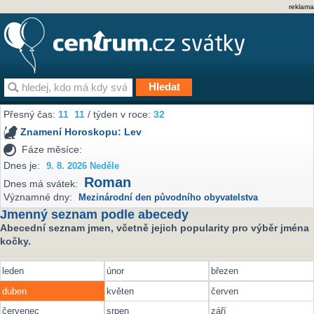
reklama
Přesný čas:
11
11
/ týden v roce:
32
Znamení Horoskopu:
Lev
Fáze měsíce:
Dnes je:
9. 8. 2026 Neděle
Roman
Dnes má svátek:
Významné dny:
Mezinárodní den původního obyvatelstva
Jmenný seznam podle abecedy
Abecední seznam jmen, včetně jejich popularity pro výběr jména
kočky.
leden
únor
březen
duben
květen
červen
červenec
srpen
září