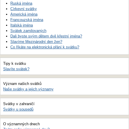
Ruská jména
Církevní svátky
Americká jména
Francouzská jména
Italská jména
Svátek zamilovaných
Dali byste svým dětem dvě křestní jména?
Slavíme Mezinárodní den žen?
Co říkáte na elektronická přání k svátku?
Tipy k svátku
Slavíte svátek?
Význam našich svátků
Naše svátky a jejich významy
Svátky v zahraničí
Svátky u sousedů
O významných dnech