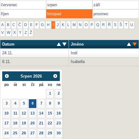
červenec
srpen
září
říjen
listopad
prosinec
A
B
C
Č
D
E
F
G
H
I
J
K
L
M
N
O
P
Q
R
Ř
S
Š
T
U
V
W
X
Y
Z
Ž
Datum
Jméno
24.11.
Indí
8.11.
Isabella
Srpen
2026
po
út
st
čt
pá
so
ne
1
2
3
4
5
6
7
8
9
10
11
12
13
14
15
16
17
18
19
20
21
22
23
24
25
26
27
28
29
30