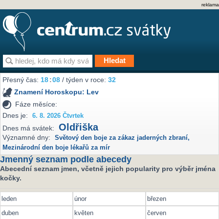
reklama
Přesný čas:
18
:
08
/ týden v roce:
32
Znamení Horoskopu:
Lev
Fáze měsíce:
Dnes je:
6. 8. 2026 Čtvrtek
Oldřiška
Dnes má svátek:
Významné dny:
Světový den boje za zákaz jaderných zbraní
,
Mezinárodní den boje lékařů za mír
Jmenný seznam podle abecedy
Abecední seznam jmen, včetně jejich popularity pro výběr jména
kočky.
leden
únor
březen
duben
květen
červen