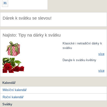
31
Dárek k svátku se slevou!
Najisto: Tipy na dárky k svátku
Klasické i netradiční dárky k
svátku
více
Darujte k svátku květiny
více
Kalendář
Měsíční kalendář
Roční kalendář
Svátky