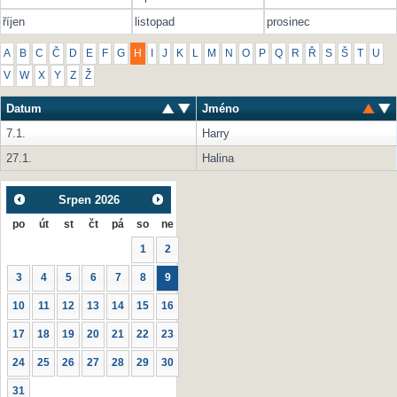
říjen
listopad
prosinec
A
B
C
Č
D
E
F
G
H
I
J
K
L
M
N
O
P
Q
R
Ř
S
Š
T
U
V
W
X
Y
Z
Ž
Datum
Jméno
7.1.
Harry
27.1.
Halina
Srpen
2026
po
út
st
čt
pá
so
ne
1
2
3
4
5
6
7
8
9
10
11
12
13
14
15
16
17
18
19
20
21
22
23
24
25
26
27
28
29
30
31