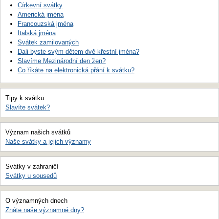
Církevní svátky
Americká jména
Francouzská jména
Italská jména
Svátek zamilovaných
Dali byste svým dětem dvě křestní jména?
Slavíme Mezinárodní den žen?
Co říkáte na elektronická přání k svátku?
Tipy k svátku
Slavíte svátek?
Význam našich svátků
Naše svátky a jejich významy
Svátky v zahraničí
Svátky u sousedů
O významných dnech
Znáte naše významné dny?