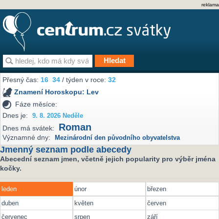
reklama
Přesný čas:
16
34
/ týden v roce:
32
Znamení Horoskopu:
Lev
Fáze měsíce:
Dnes je:
9. 8. 2026 Neděle
Roman
Dnes má svátek:
Významné dny:
Mezinárodní den původního obyvatelstva
Jmenný seznam podle abecedy
Abecední seznam jmen, včetně jejich popularity pro výběr jména
kočky.
leden
únor
březen
duben
květen
červen
červenec
srpen
září