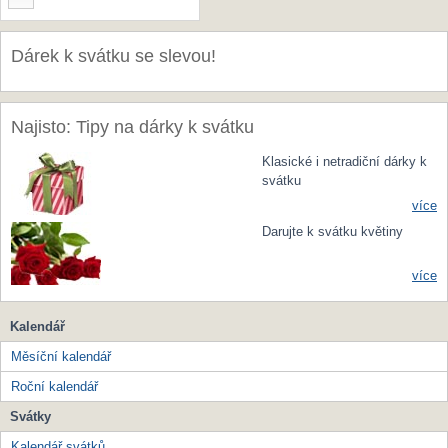
Dárek k svátku se slevou!
Najisto: Tipy na dárky k svátku
Klasické i netradiční dárky k
svátku
více
Darujte k svátku květiny
více
Kalendář
Měsíční kalendář
Roční kalendář
Svátky
Kalendář svátků