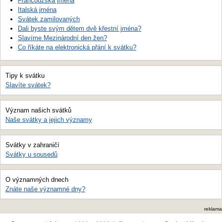
Francouzská jména
Italská jména
Svátek zamilovaných
Dali byste svým dětem dvě křestní jména?
Slavíme Mezinárodní den žen?
Co říkáte na elektronická přání k svátku?
Tipy k svátku
Slavíte svátek?
Význam našich svátků
Naše svátky a jejich významy
Svátky v zahraničí
Svátky u sousedů
O významných dnech
Znáte naše významné dny?
reklama