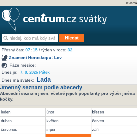
reklama
Přesný čas:
07
:
15
/ týden v roce:
32
Znamení Horoskopu:
Lev
Fáze měsíce:
Dnes je:
7. 8. 2026 Pátek
Lada
Dnes má svátek:
Jmenný seznam podle abecedy
Abecední seznam jmen, včetně jejich popularity pro výběr jména
kočky.
leden
únor
březen
duben
květen
červen
červenec
srpen
září