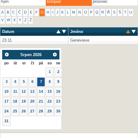
říjen
listopad
prosinec
A
B
C
Č
D
E
F
G
H
I
J
K
L
M
N
O
P
Q
R
Ř
S
Š
T
U
V
W
X
Y
Z
Ž
Datum
Jméno
23.11.
Genevieve
Srpen
2026
po
út
st
čt
pá
so
ne
1
2
3
4
5
6
7
8
9
10
11
12
13
14
15
16
17
18
19
20
21
22
23
24
25
26
27
28
29
30
31