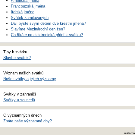
Americká jména
Francouzská jména
Italská jména
Svátek zamilovaných
Dali byste svým dětem dvě křestní jména?
Slavíme Mezinárodní den žen?
Co říkáte na elektronická přání k svátku?
Tipy k svátku
Slavíte svátek?
Význam našich svátků
Naše svátky a jejich významy
Svátky v zahraničí
Svátky u sousedů
O významných dnech
Znáte naše významné dny?
reklama