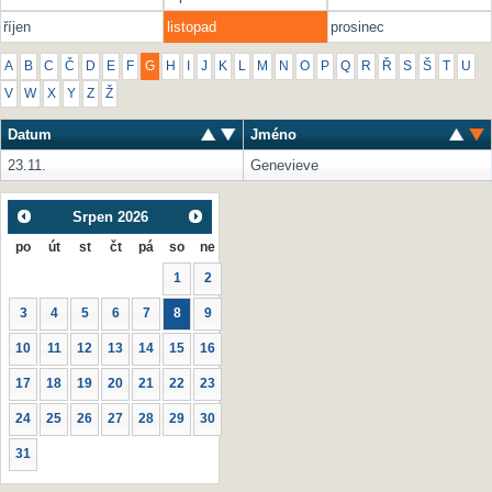
říjen
listopad
prosinec
A
B
C
Č
D
E
F
G
H
I
J
K
L
M
N
O
P
Q
R
Ř
S
Š
T
U
V
W
X
Y
Z
Ž
Datum
Jméno
23.11.
Genevieve
Srpen
2026
po
út
st
čt
pá
so
ne
1
2
3
4
5
6
7
8
9
10
11
12
13
14
15
16
17
18
19
20
21
22
23
24
25
26
27
28
29
30
31