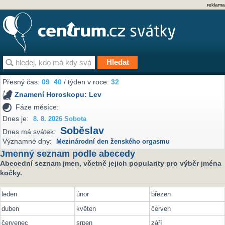
reklama
Přesný čas:
09
40
/ týden v roce:
32
Znamení Horoskopu:
Lev
Fáze měsíce:
Dnes je:
8. 8. 2026 Sobota
Soběslav
Dnes má svátek:
Významné dny:
Mezinárodní den ženského orgasmu
Jmenný seznam podle abecedy
Abecední seznam jmen, včetně jejich popularity pro výběr jména
kočky.
leden
únor
březen
duben
květen
červen
červenec
srpen
září