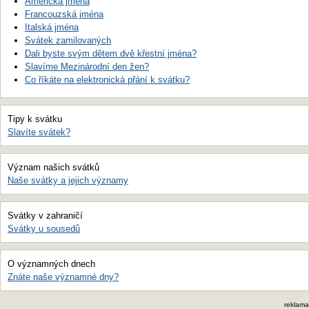
Americká jména
Francouzská jména
Italská jména
Svátek zamilovaných
Dali byste svým dětem dvě křestní jména?
Slavíme Mezinárodní den žen?
Co říkáte na elektronická přání k svátku?
Tipy k svátku
Slavíte svátek?
Význam našich svátků
Naše svátky a jejich významy
Svátky v zahraničí
Svátky u sousedů
O významných dnech
Znáte naše významné dny?
reklama