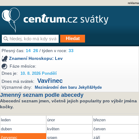
reklama
Přesný čas:
14
26
/ týden v roce:
33
Znamení Horoskopu:
Lev
Fáze měsíce:
Dnes je:
10. 8. 2026 Pondělí
Vavřinec
Dnes má svátek:
Významné dny:
Mezinárodní den baru Jekyll&Hyde
Jmenný seznam podle abecedy
Abecední seznam jmen, včetně jejich popularity pro výběr jména
kočky.
leden
únor
březen
duben
květen
červen
červenec
srpen
září