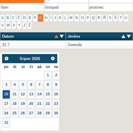
říjen
listopad
prosinec
A
B
C
Č
D
E
F
G
H
I
J
K
L
M
N
O
P
Q
R
Ř
S
Š
T
U
V
W
X
Y
Z
Ž
Datum
Jméno
31.7.
Gwenda
Srpen
2026
po
út
st
čt
pá
so
ne
1
2
3
4
5
6
7
8
9
10
11
12
13
14
15
16
17
18
19
20
21
22
23
24
25
26
27
28
29
30
31