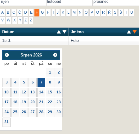
říjen
listopad
prosinec
A
B
C
Č
D
E
F
G
H
I
J
K
L
M
N
O
P
Q
R
Ř
S
Š
T
U
V
W
X
Y
Z
Ž
Datum
Jméno
15.3.
Felix
Srpen
2026
po
út
st
čt
pá
so
ne
1
2
3
4
5
6
7
8
9
10
11
12
13
14
15
16
17
18
19
20
21
22
23
24
25
26
27
28
29
30
31