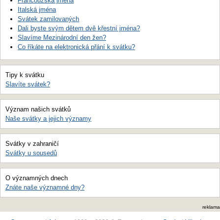
Francouzská jména
Italská jména
Svátek zamilovaných
Dali byste svým dětem dvě křestní jména?
Slavíme Mezinárodní den žen?
Co říkáte na elektronická přání k svátku?
Tipy k svátku
Slavíte svátek?
Význam našich svátků
Naše svátky a jejich významy
Svátky v zahraničí
Svátky u sousedů
O významných dnech
Znáte naše významné dny?
reklama