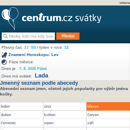
reklama
Přesný čas:
17
55
/ týden v roce:
32
Znamení Horoskopu:
Lev
Fáze měsíce:
Dnes je:
7. 8. 2026 Pátek
Lada
Dnes má svátek:
Jmenný seznam podle abecedy
Abecední seznam jmen, včetně jejich popularity pro výběr jména
kočky.
leden
únor
březen
duben
květen
červen
červenec
srpen
září