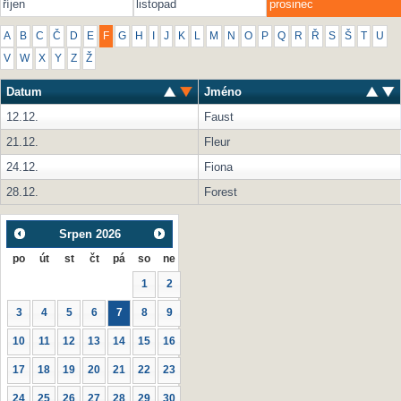
říjen
listopad
prosinec
A
B
C
Č
D
E
F
G
H
I
J
K
L
M
N
O
P
Q
R
Ř
S
Š
T
U
V
W
X
Y
Z
Ž
Datum
Jméno
12.12.
Faust
21.12.
Fleur
24.12.
Fiona
28.12.
Forest
Srpen
2026
po
út
st
čt
pá
so
ne
1
2
3
4
5
6
7
8
9
10
11
12
13
14
15
16
17
18
19
20
21
22
23
24
25
26
27
28
29
30