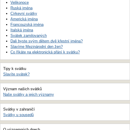
Velikonoce
Ruská jména
Církevní svátky
Americká jména
Francouzská jména
Italská jména
Svátek zamilovaných
Dali byste svým dětem dvě křestní jména?
Slavíme Mezinárodní den žen?
Co říkáte na elektronická přání k svátku?
Tipy k svátku
Slavíte svátek?
Význam našich svátků
Naše svátky a jejich významy
Svátky v zahraničí
Svátky u sousedů
O významných dnech