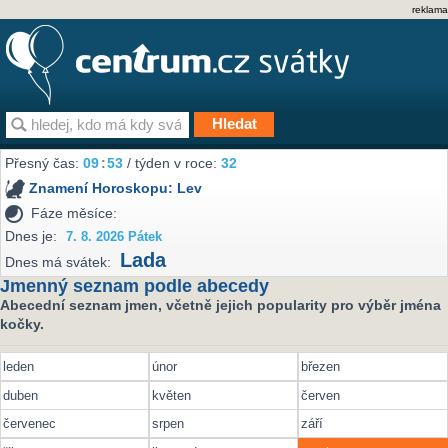
reklama
Přesný čas:
09
53
/ týden v roce:
32
Znamení Horoskopu:
Lev
Fáze měsíce:
Dnes je:
7. 8. 2026 Pátek
Lada
Dnes má svátek:
Jmenný seznam podle abecedy
Abecední seznam jmen, včetně jejich popularity pro výběr jména
kočky.
leden
únor
březen
duben
květen
červen
červenec
srpen
září