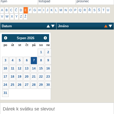
říjen
listopad
prosinec
A
B
C
Č
D
E
F
G
H
I
J
K
L
M
N
O
P
Q
R
Ř
S
Š
T
U
V
W
X
Y
Z
Ž
Datum
Jméno
Srpen
2026
po
út
st
čt
pá
so
ne
1
2
3
4
5
6
7
8
9
10
11
12
13
14
15
16
17
18
19
20
21
22
23
24
25
26
27
28
29
30
31
Dárek k svátku se slevou!