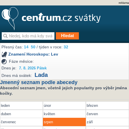
reklama
Přesný čas:
14
50
/ týden v roce:
32
Znamení Horoskopu:
Lev
Fáze měsíce:
Dnes je:
7. 8. 2026 Pátek
Lada
Dnes má svátek:
Jmenný seznam podle abecedy
Abecední seznam jmen, včetně jejich popularity pro výběr jména
kočky.
leden
únor
březen
duben
květen
červen
červenec
srpen
září