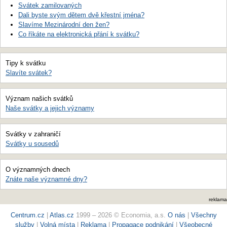
Svátek zamilovaných
Dali byste svým dětem dvě křestní jména?
Slavíme Mezinárodní den žen?
Co říkáte na elektronická přání k svátku?
Tipy k svátku
Slavíte svátek?
Význam našich svátků
Naše svátky a jejich významy
Svátky v zahraničí
Svátky u sousedů
O významných dnech
Znáte naše významné dny?
reklama
Centrum.cz
|
Atlas.cz
1999 – 2026 © Economia, a.s.
O nás
|
Všechny
služby
|
Volná místa
|
Reklama
|
Propagace podnikání
|
Všeobecné