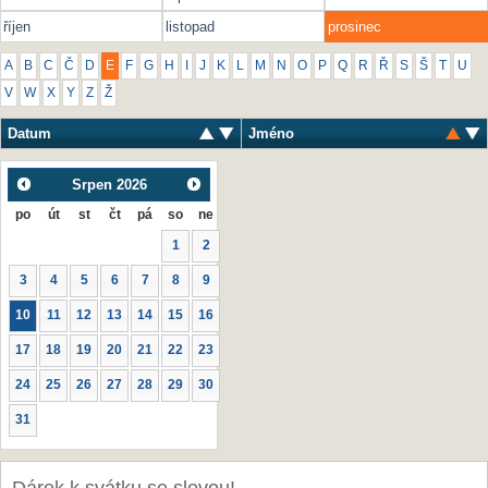
říjen
listopad
prosinec
A
B
C
Č
D
E
F
G
H
I
J
K
L
M
N
O
P
Q
R
Ř
S
Š
T
U
V
W
X
Y
Z
Ž
Datum
Jméno
Srpen
2026
po
út
st
čt
pá
so
ne
1
2
3
4
5
6
7
8
9
10
11
12
13
14
15
16
17
18
19
20
21
22
23
24
25
26
27
28
29
30
31