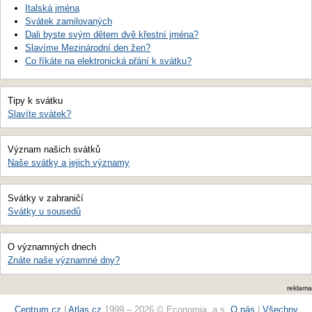
Italská jména
Svátek zamilovaných
Dali byste svým dětem dvě křestní jména?
Slavíme Mezinárodní den žen?
Co říkáte na elektronická přání k svátku?
Tipy k svátku
Slavíte svátek?
Význam našich svátků
Naše svátky a jejich významy
Svátky v zahraničí
Svátky u sousedů
O významných dnech
Znáte naše významné dny?
reklama
Centrum.cz
|
Atlas.cz
1999 – 2026 © Economia, a.s.
O nás
|
Všechny