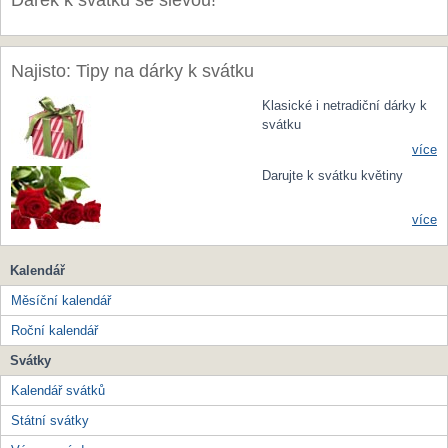
Dárek k svátku se slevou!
Najisto: Tipy na dárky k svátku
Klasické i netradiční dárky k
svátku
více
Darujte k svátku květiny
více
Kalendář
Měsíční kalendář
Roční kalendář
Svátky
Kalendář svátků
Státní svátky