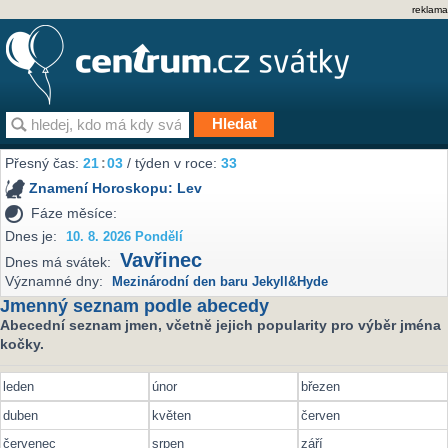
reklama
Přesný čas:
21
:
03
/ týden v roce:
33
Znamení Horoskopu:
Lev
Fáze měsíce:
Dnes je:
10. 8. 2026 Pondělí
Vavřinec
Dnes má svátek:
Významné dny:
Mezinárodní den baru Jekyll&Hyde
Jmenný seznam podle abecedy
Abecední seznam jmen, včetně jejich popularity pro výběr jména
kočky.
leden
únor
březen
duben
květen
červen
červenec
srpen
září