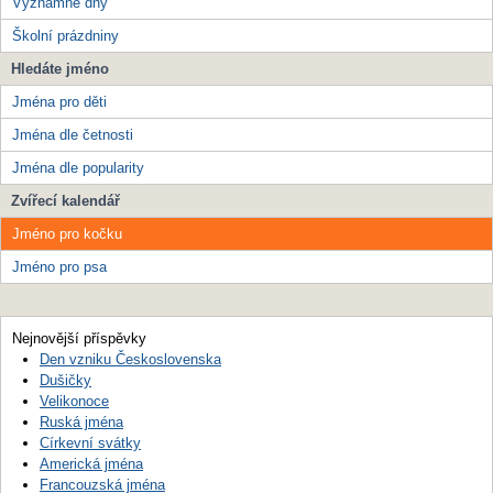
Významné dny
Školní prázdniny
Hledáte jméno
Jména pro děti
Jména dle četnosti
Jména dle popularity
Zvířecí kalendář
Jméno pro kočku
Jméno pro psa
Nejnovější příspěvky
Den vzniku Československa
Dušičky
Velikonoce
Ruská jména
Církevní svátky
Americká jména
Francouzská jména