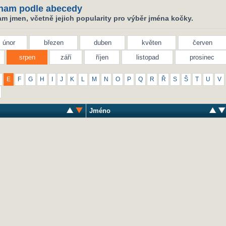
nam podle abecedy
m jmen, včetně jejich popularity pro výběr jména kočky.
únor
březen
duben
květen
červen
srpen
září
říjen
listopad
prosinec
E
F
G
H
I
J
K
L
M
N
O
P
Q
R
Ř
S
Š
T
U
V
Jméno