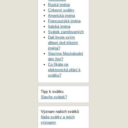
Ruská jména
Církevní svátky
Americká jména
Francouzská jména
Italská jména
Svátek zamilovaných
Dali byste svým
dětem dvě křestní
jména?
Slavíme Mezinárodní
den žen?
Co říkáte na
elektronická přání k
svátku?
Tipy k svátku
Slavíte svátek?
Význam našich svátků
Naše svátky a jejich
významy