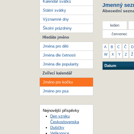
Kalendář svátků
Jmenný sez
Státní svátky
Abecední sezna
Významné dny
leden
Školní prázdniny
červenec
Hledáte jméno
Jména pro děti
A
B
C
Č
D
W
X
Y
Z
Ž
Jména dle četnosti
Jména dle popularity
Datum
Zvířecí kalendář
Jméno pro kočku
Jméno pro psa
Nejnovější příspěvky
Den vzniku
Československa
Dušičky
Velikonoce