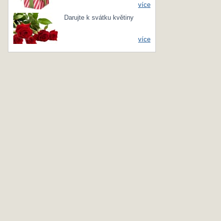
více
Darujte k svátku květiny
více