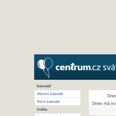
Kalendář
Měsíční kalendář
Dnes
Roční kalendář
Dnes má sv
Svátky